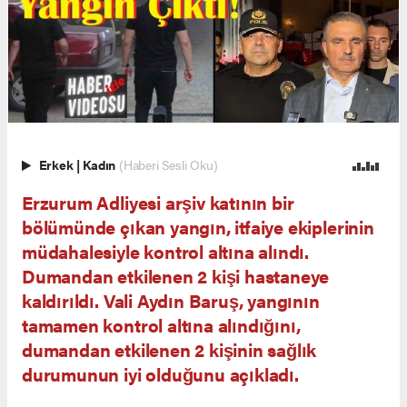
Erkek
|
Kadın
(Haberi Sesli Oku)
Erzurum Adliyesi arşiv katının bir
bölümünde çıkan yangın, itfaiye ekiplerinin
müdahalesiyle kontrol altına alındı.
Dumandan etkilenen 2 kişi hastaneye
kaldırıldı. Vali Aydın Baruş, yangının
tamamen kontrol altına alındığını,
dumandan etkilenen 2 kişinin sağlık
durumunun iyi olduğunu açıkladı.