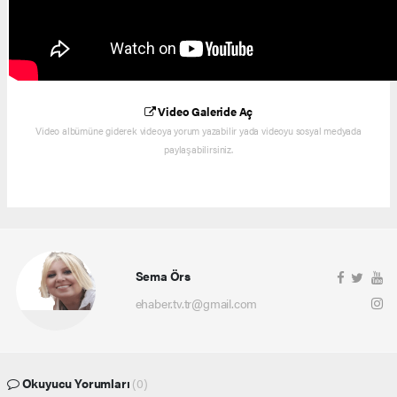
Video Galeride Aç
Video albümüne giderek videoya yorum yazabilir yada videoyu sosyal medyada
paylaşabilirsiniz.
Sema Örs
ehaber.tv.tr@gmail.com
Okuyucu Yorumları
(0)