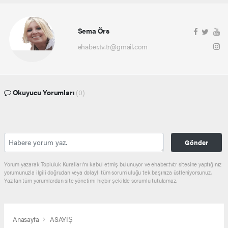
Sema Örs
ehaber.tv.tr@gmail.com
Okuyucu Yorumları
(0)
Gönder
Yorum yazarak Topluluk Kuralları’nı kabul etmiş bulunuyor ve ehaber.tv.tr sitesine yaptığınız
yorumunuzla ilgili doğrudan veya dolaylı tüm sorumluluğu tek başınıza üstleniyorsunuz.
Yazılan tüm yorumlardan site yönetimi hiçbir şekilde sorumlu tutulamaz.
Anasayfa
ASAYİŞ