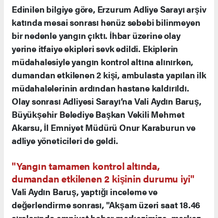
Edinilen bilgiye göre, Erzurum Adliye Sarayı arşiv
katında mesai sonrası henüz sebebi bilinmeyen
bir nedenle yangın çıktı. İhbar üzerine olay
yerine itfaiye ekipleri sevk edildi. Ekiplerin
müdahalesiyle yangın kontrol altına alınırken,
dumandan etkilenen 2 kişi, ambulasta yapılan ilk
müdahalelerinin ardından hastane kaldırıldı.
Olay sonrası Adliyesi Sarayı’na Vali Aydın Baruş,
Büyükşehir Belediye Başkan Vekili Mehmet
Akarsu, İl Emniyet Müdürü Onur Karaburun ve
adliye yöneticileri de geldi.
"Yangın tamamen kontrol altında,
dumandan etkilenen 2 kişinin durumu iyi"
Vali Aydın Baruş, yaptığı inceleme ve
değerlendirme sonrası, "Akşam üzeri saat 18.46
sıralarında emniyet haber merkezimize, merkez