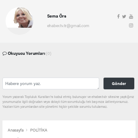
Sema Örs
ehaber.tv.tr@gmail.com
Okuyucu Yorumları
(0)
Gönder
Yorum yazarak Topluluk Kuralları’nı kabul etmiş bulunuyor ve ehaber.tv.tr sitesine yaptığınız
yorumunuzla ilgili doğrudan veya dolaylı tüm sorumluluğu tek başınıza üstleniyorsunuz.
Yazılan tüm yorumlardan site yönetimi hiçbir şekilde sorumlu tutulamaz.
Anasayfa
POLİTİKA