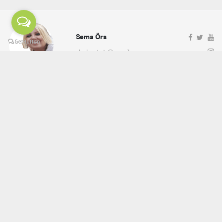
Sema Örs
ehaber.tv.tr@gmail.com
Okuyucu Yorumları
(0)
Gönder
Yorum yazarak Topluluk Kuralları’nı kabul etmiş bulunuyor ve ehaber.tv.tr sitesine yaptığınız
yorumunuzla ilgili doğrudan veya dolaylı tüm sorumluluğu tek başınıza üstleniyorsunuz.
Yazılan tüm yorumlardan site yönetimi hiçbir şekilde sorumlu tutulamaz.