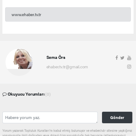
www.ehaber.tv.tr
Sema Örs
ehaber.tv.tr@gmail.com
Okuyucu Yorumları
(0)
Gönder
Yorum yazarak Topluluk Kuralları’nı kabul etmiş bulunuyor ve ehaber.tv.tr sitesine yaptığınız
yorumunuzla ilgili doğrudan veya dolaylı tüm sorumluluğu tek başınıza üstleniyorsunuz.