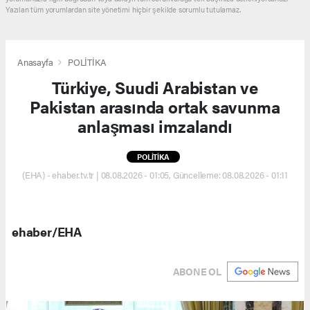
Yazılan tüm yorumlardan site yönetimi hiçbir şekilde sorumlu tutulamaz.
Anasayfa
POLİTİKA
Türkiye, Suudi Arabistan ve
Pakistan arasında ortak savunma
anlaşması imzalandı
POLİTİKA
(EHA) - ehaber.tv.tr | 08.08.2026 - 01:05, Güncelleme: 08.08.2026 - 01:11
ehaber/EHA
ABONE OL