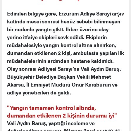
Edinilen bilgiye göre, Erzurum Adliye Sarayı arşiv
katında mesai sonrası henüz sebebi bilinmeyen
bir nedenle yangın çıktı. İhbar üzerine olay
yerine itfaiye ekipleri sevk edildi. Ekiplerin
müdahalesiyle yangın kontrol altına alınırken,
dumandan etkilenen 2 kişi, ambulasta yapılan ilk
müdahalelerinin ardından hastane kaldırıldı.
Olay sonrası Adliyesi Sarayı’na Vali Aydın Baruş,
Büyükşehir Belediye Başkan Vekili Mehmet
Akarsu, İl Emniyet Müdürü Onur Karaburun ve
adliye yöneticileri de geldi.
"Yangın tamamen kontrol altında,
dumandan etkilenen 2 kişinin durumu iyi"
Vali Aydın Baruş, yaptığı inceleme ve
değerlendirme sonrası, "Akşam üzeri saat 18.46