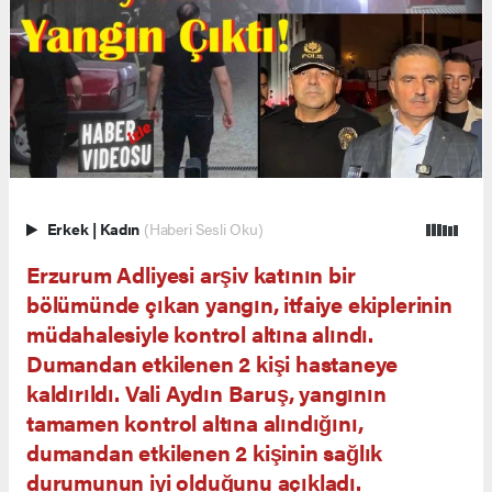
Erkek
|
Kadın
(Haberi Sesli Oku)
Erzurum Adliyesi arşiv katının bir
bölümünde çıkan yangın, itfaiye ekiplerinin
müdahalesiyle kontrol altına alındı.
Dumandan etkilenen 2 kişi hastaneye
kaldırıldı. Vali Aydın Baruş, yangının
tamamen kontrol altına alındığını,
dumandan etkilenen 2 kişinin sağlık
durumunun iyi olduğunu açıkladı.