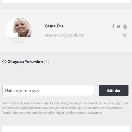
Sema Örs
ehaber.tv.tr@gmail.com
Okuyucu Yorumları
(0)
Gönder
Yorum yazarak Topluluk Kuralları’nı kabul etmiş bulunuyor ve ehaber.tv.tr sitesine yaptığınız
yorumunuzla ilgili doğrudan veya dolaylı tüm sorumluluğu tek başınıza üstleniyorsunuz.
Yazılan tüm yorumlardan site yönetimi hiçbir şekilde sorumlu tutulamaz.