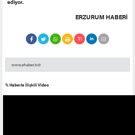
ediyor.
ERZURUM HABERİ
www.ehaber.tv.tr
Haberle İlişkili Video