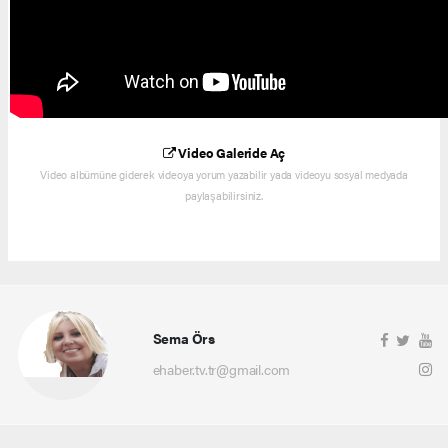
Video Galeride Aç
Video albümüne giderek videoya yorum yazabilir yada videoyu sosyal medyada
paylaşabilirsiniz.
Sema Örs
ehaber.tv.tr@gmail.com