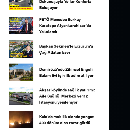
Dokunuşuyla Yollar Konforla
Buluşuyor
FETÖ Mensubu Burkay
Karatepe Afyonkarahisar’da
Yakalandı
Başkan Sekmen’le Erzurum’a
Çağ Atlatan Eser
Demirözü’nde Zihinsel Engelli
Bakım Evi için ilk adım atılıyor
Akşar köyünde sağlık yatırımı:
Aile Sağlığı Merkezi ve 112
İstasyonu yenileniyor
Kula’da makilik alanda yangın:
400 dönüm alan zarar gördü