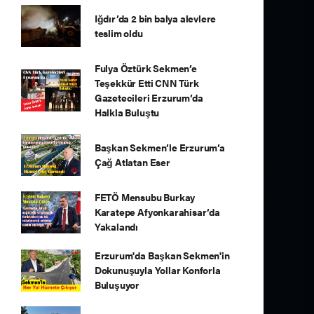
Iğdır’da 2 bin balya alevlere
teslim oldu
Fulya Öztürk Sekmen’e
Teşekkür Etti CNN Türk
Gazetecileri Erzurum’da
Halkla Buluştu
Başkan Sekmen’le Erzurum’a
Çağ Atlatan Eser
FETÖ Mensubu Burkay
Karatepe Afyonkarahisar’da
Yakalandı
Erzurum'da Başkan Sekmen'in
Dokunuşuyla Yollar Konforla
Buluşuyor