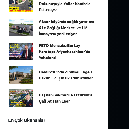
Dokunuşuyla Yollar Konforla
Buluşuyor
Akşar köyünde sağlık yatırımı:
Aile Sağlığı Merkezi ve 112
İstasyonu yenileniyor
FETÖ Mensubu Burkay
Karatepe Afyonkarahisar’da
Yakalandı
Demirözü’nde Zihinsel Engelli
Bakım Evi için ilk adım atılıyor
Başkan Sekmen’le Erzurum’a
Çağ Atlatan Eser
En Çok Okunanlar