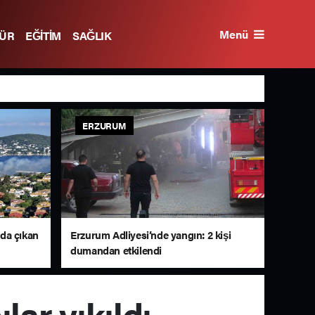
Menü
TÜR
EĞİTİM
SAĞLIK
ERZURUM
da çıkan
Erzurum Adliyesi’nde yangın: 2 kişi
dumandan etkilendi
ar yıkıldı