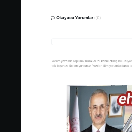
Okuyucu Yorumları
(0)
Yorum yazarak Topluluk Kuralları’nı kabul etmiş bulunuyor 
tek başınıza üstleniyorsunuz. Yazılan tüm yorumlardan sit