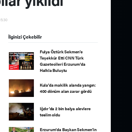
15:30
İlginizi Çekebilir
Fulya Öztürk Sekmen’e
Teşekkür Etti CNN Türk
Gazetecileri Erzurum’da
Halkla Buluştu
Kula’da makilik alanda yangın:
400 dönüm alan zarar gördü
Iğdır’da 2 bin balya alevlere
teslim oldu
Erzurum'da Başkan Sekmen'in