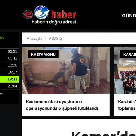
GÜN
SPOR
Anasayfa
ASAYİŞ
KASTAMONU
KARA
Kastamonu’daki uyuşturucu
Karabük’t
operasyonunda 5 şüpheli tutuklandı
toplantıs
Kemer’de 