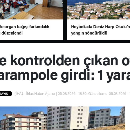
e organ bağışı farkındalık
Heybeliada Deniz Harp Okulu’n
ı düzenlendi
yangın söndürüldü
e kontrolden çıkan 
arampole girdi: 1 yara
(İHA) - İhlas Haber Ajansı | 06.08.2026 - 18:30, Güncelleme: 06.08.2026 - 
SAYİŞ