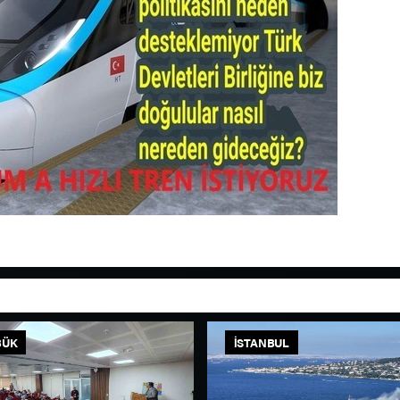
BÜK
İSTANBUL