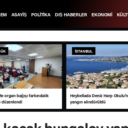
DEM
ASAYİŞ
POLİTİKA
DIŞ HABERLER
EKONOMİ
KÜL
BÜK
İSTANBUL
e organ bağışı farkındalık
Heybeliada Deniz Harp Okulu’n
ı düzenlendi
yangın söndürüldü
kaçak bungalov yapıl