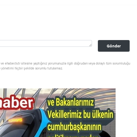
Gönder
ve ehaber.tv.tr sitesine yaptığınız yorumunuzla ilgili doğrudan veya dolaylı tüm sorumluluğu
e yönetimi hiçbir şekilde sorumlu tutulamaz.