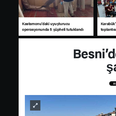
Kastamonu’daki uyuşturucu
Karabük’t
operasyonunda 5 şüpheli tutuklandı
toplantıs
Besni’d
ş
A