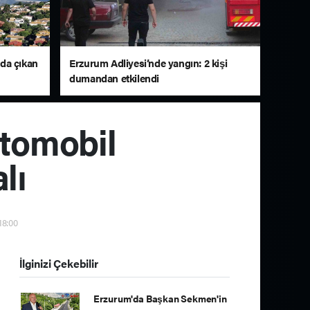
da çıkan
Erzurum Adliyesi’nde yangın: 2 kişi
dumandan etkilendi
otomobil
lı
18:00
İlginizi Çekebilir
Erzurum'da Başkan Sekmen'in