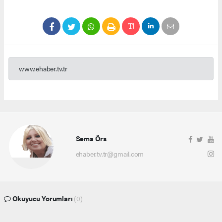
www.ehaber.tv.tr
Sema Örs
ehaber.tv.tr@gmail.com
Okuyucu Yorumları
(0)