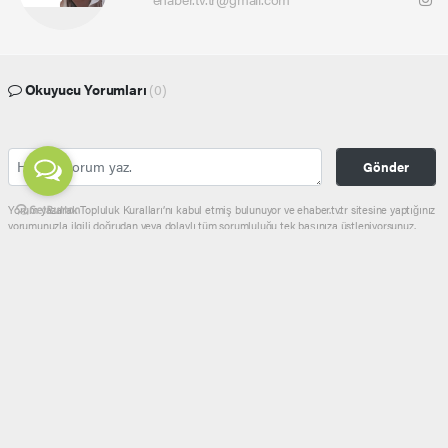
Okuyucu Yorumları
(0)
Gönder
Yorum yazarak Topluluk Kuralları’nı kabul etmiş bulunuyor ve ehaber.tv.tr sitesine yaptığınız
yorumunuzla ilgili doğrudan veya dolaylı tüm sorumluluğu tek başınıza üstleniyorsunuz.
Yazılan tüm yorumlardan site yönetimi hiçbir şekilde sorumlu tutulamaz.
haber paketi
haber scripti
haber yazılımı
Tüm hakları saklı tutulmaktadır.Copyright 2026©
Haber Yazılımı:
Web Aksiyon ®