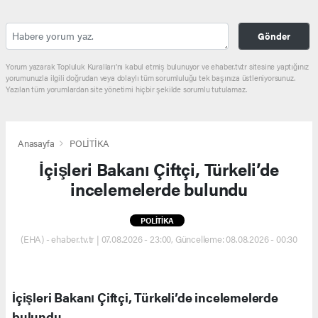
Gönder
Yorum yazarak Topluluk Kuralları’nı kabul etmiş bulunuyor ve ehaber.tv.tr sitesine yaptığınız
yorumunuzla ilgili doğrudan veya dolaylı tüm sorumluluğu tek başınıza üstleniyorsunuz.
Yazılan tüm yorumlardan site yönetimi hiçbir şekilde sorumlu tutulamaz.
Anasayfa
POLİTİKA
İçişleri Bakanı Çiftçi, Türkeli’de
incelemelerde bulundu
POLİTİKA
(EHA) - ehaber.tv.tr | 07.08.2026 - 23:00, Güncelleme: 08.08.2026 - 00:30
İçişleri Bakanı Çiftçi, Türkeli’de incelemelerde
bulundu