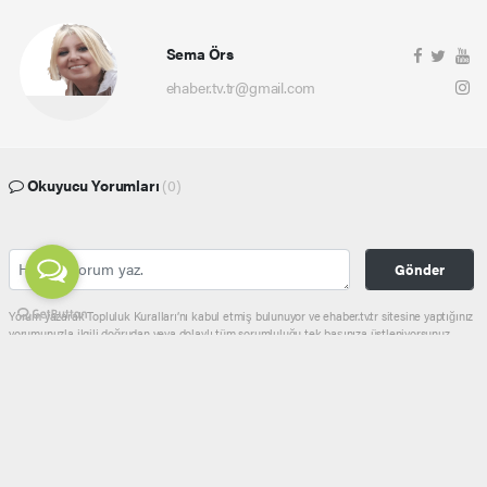
Sema Örs
ehaber.tv.tr@gmail.com
Okuyucu Yorumları
(0)
Gönder
Yorum yazarak Topluluk Kuralları’nı kabul etmiş bulunuyor ve ehaber.tv.tr sitesine yaptığınız
yorumunuzla ilgili doğrudan veya dolaylı tüm sorumluluğu tek başınıza üstleniyorsunuz.
Yazılan tüm yorumlardan site yönetimi hiçbir şekilde sorumlu tutulamaz.
haber paketi
haber scripti
haber yazılımı