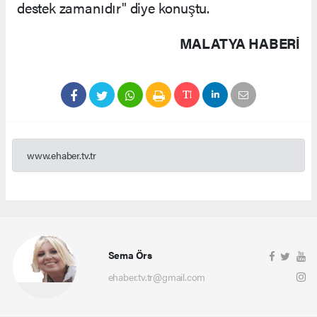
destek zamanıdır" diye konuştu.
MALATYA HABERİ
www.ehaber.tv.tr
Sema Örs
ehaber.tv.tr@gmail.com