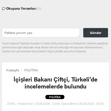
Okuyucu Yorumları
(0)
Gönder
Yorum yazarak Topluluk Kuralları’nı kabul etmiş bulunuyor ve ehaber.tv.tr sitesine yaptığınız
yorumunuzla ilgili doğrudan veya dolaylı tüm sorumluluğu tek başınıza üstleniyorsunuz.
Yazılan tüm yorumlardan site yönetimi hiçbir şekilde sorumlu tutulamaz.
Anasayfa
POLİTİKA
İçişleri Bakanı Çiftçi, Türkeli’de
incelemelerde bulundu
POLİTİKA
(EHA) - ehaber.tv.tr | 07.08.2026 - 23:00, Güncelleme: 08.08.2026 - 00:30