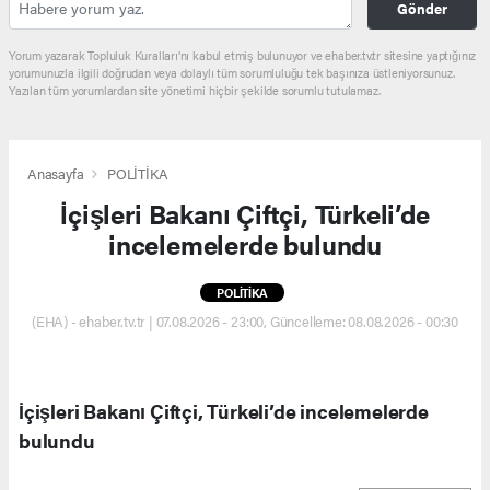
Gönder
Yorum yazarak Topluluk Kuralları’nı kabul etmiş bulunuyor ve ehaber.tv.tr sitesine yaptığınız
yorumunuzla ilgili doğrudan veya dolaylı tüm sorumluluğu tek başınıza üstleniyorsunuz.
Yazılan tüm yorumlardan site yönetimi hiçbir şekilde sorumlu tutulamaz.
Anasayfa
POLİTİKA
İçişleri Bakanı Çiftçi, Türkeli’de
incelemelerde bulundu
POLİTİKA
(EHA) - ehaber.tv.tr | 07.08.2026 - 23:00, Güncelleme: 08.08.2026 - 00:30
İçişleri Bakanı Çiftçi, Türkeli’de incelemelerde
bulundu