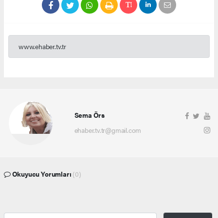
www.ehaber.tv.tr
Sema Örs
ehaber.tv.tr@gmail.com
Okuyucu Yorumları
(0)