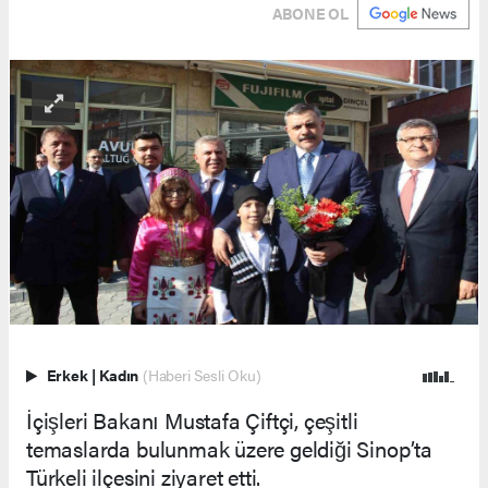
ABONE OL
Erkek
|
Kadın
(Haberi Sesli Oku)
İçişleri Bakanı Mustafa Çiftçi, çeşitli
temaslarda bulunmak üzere geldiği Sinop’ta
Türkeli ilçesini ziyaret etti.