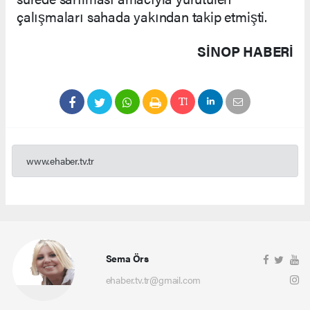
çalışmaları sahada yakından takip etmişti.
SINOP HABERİ
www.ehaber.tv.tr
Sema Örs
ehaber.tv.tr@gmail.com