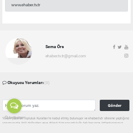
www.ehaber.tv.tr
Sema Örs
ehaber.tv.tr@gmail.com
Okuyucu Yorumları
(0)
Gönder
Yorum yazarak Topluluk Kuralları’nı kabul etmiş bulunuyor ve ehaber.tv.tr sitesine yaptığınız
yorumunuzla ilgili doğrudan veya dolaylı tüm sorumluluğu tek başınıza üstleniyorsunuz.
Yazılan tüm yorumlardan site yönetimi hiçbir şekilde sorumlu tutulamaz.