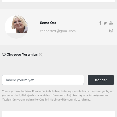
Sema Örs
ehaber.tv.tr@gmail.com
Okuyucu Yorumları
(0)
Gönder
Yorum yazarak Topluluk Kuralları’nı kabul etmiş bulunuyor ve ehaber.tv.tr sitesine yaptığınız
yorumunuzla ilgili doğrudan veya dolaylı tüm sorumluluğu tek başınıza üstleniyorsunuz.
Yazılan tüm yorumlardan site yönetimi hiçbir şekilde sorumlu tutulamaz.