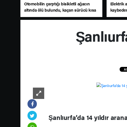
Otomobilin çarptığı bisikletli ağacın
Elektrik 
altında ölü bulundu, kaçan sürücü kısa
kaybeden
sürede yakalandı
Şanlıurf
A
Şanlıurfa’da 14 yıldır ara