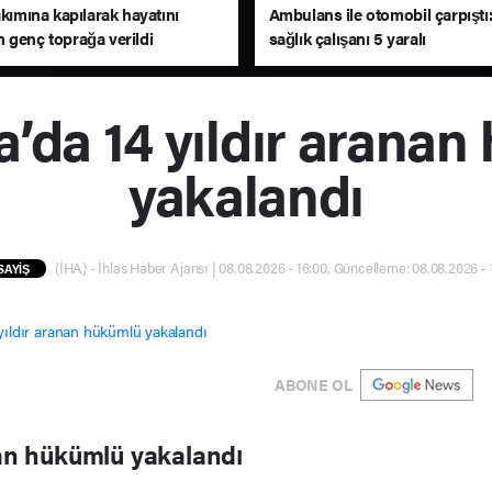
akımına kapılarak hayatını
Ambulans ile otomobil çarpıştı:
 genç toprağa verildi
sağlık çalışanı 5 yaralı
a’da 14 yıldır arana
yakalandı
(İHA) - İhlas Haber Ajansı | 08.08.2026 - 16:00, Güncelleme: 08.08.2026 - 
SAYİŞ
ABONE OL
nan hükümlü yakalandı