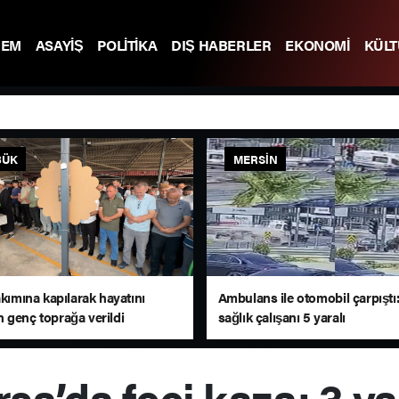
DEM
ASAYİŞ
POLİTİKA
DIŞ HABERLER
EKONOMİ
KÜL
BÜK
MERSIN
akımına kapılarak hayatını
Ambulans ile otomobil çarpıştı:
 genç toprağa verildi
sağlık çalışanı 5 yaralı
sa’da feci kaza: 3 ya