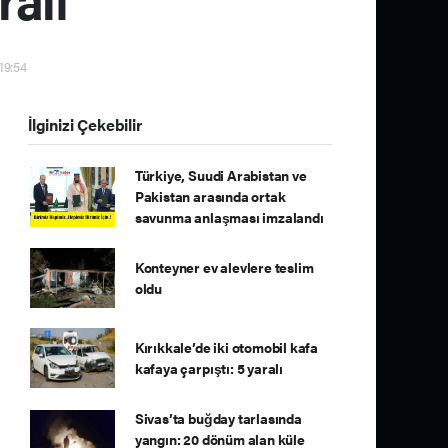
19:54
İlginizi Çekebilir
Türkiye, Suudi Arabistan ve
Pakistan arasında ortak
savunma anlaşması imzalandı
Konteyner ev alevlere teslim
oldu
Kırıkkale’de iki otomobil kafa
kafaya çarpıştı: 5 yaralı
Sivas’ta buğday tarlasında
yangın: 20 dönüm alan küle