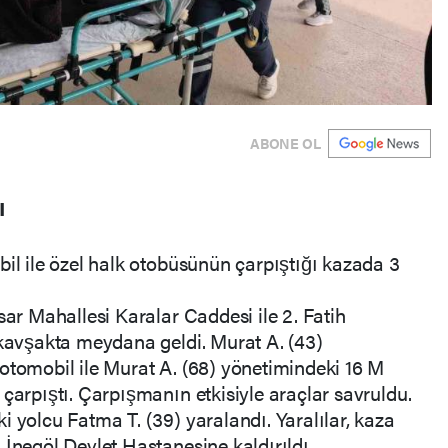
ABONE OL
ı
bil ile özel halk otobüsünün çarpıştığı kazada 3
sar Mahallesi Karalar Caddesi ile 2. Fatih
 kavşakta meydana geldi. Murat A. (43)
otomobil ile Murat A. (68) yönetimindeki 16 M
 çarpıştı. Çarpışmanın etkisiyle araçlar savruldu.
i yolcu Fatma T. (39) yaralandı. Yaralılar, kaza
 İnegöl Devlet Hastanesine kaldırıldı.