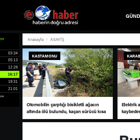
GÜN
SPOR
Anasayfa
ASAYİŞ
KASTAMONU
KARA
Otomobilin çarptığı bisikletli ağacın
Elektrik 
altında ölü bulundu, kaçan sürücü kısa
kaybeden
sürede yakalandı
Bur