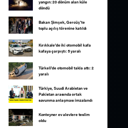
yangın: 20 dönüm alan küle
döndü
Bakan Şimşek, Gercüş’te
toplu açılış törenine katıldı
Kırıkkale’de iki otomobil kafa
kafaya çarpıştı: 5 yaralı
Türkeli’de otomobil takla attı: 2
yaralı
Türkiye, Suudi Arabistan ve
Pakistan arasında ortak
savunma anlaşması imzalandı
Konteyner ev alevlere teslim
oldu