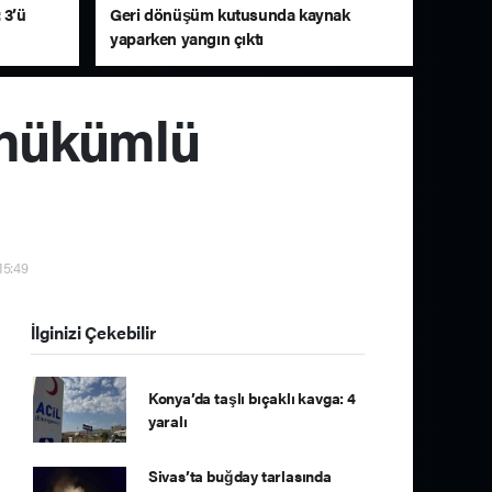
 3’ü
Geri dönüşüm kutusunda kaynak
yaparken yangın çıktı
n hükümlü
15:49
İlginizi Çekebilir
Konya’da taşlı bıçaklı kavga: 4
yaralı
Sivas’ta buğday tarlasında