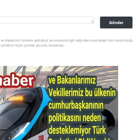
Gönder
ve ehaber.tv.tr sitesine yaptığınız yorumunuzla ilgili doğrudan veya dolaylı tüm sorumluluğu
e yönetimi hiçbir şekilde sorumlu tutulamaz.