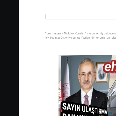
Yorum yazarak Topluluk Kuralları’nı kabul etmiş bulunuyor 
tek başınıza üstleniyorsunuz. Yazılan tüm yorumlardan sit