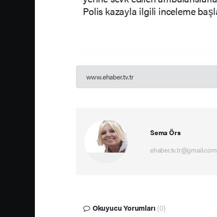
Polis kazayla ilgili inceleme başla
www.ehaber.tv.tr
Sema Örs
ehaber.tv.tr@gmail.com
Okuyucu Yorumları
(0)