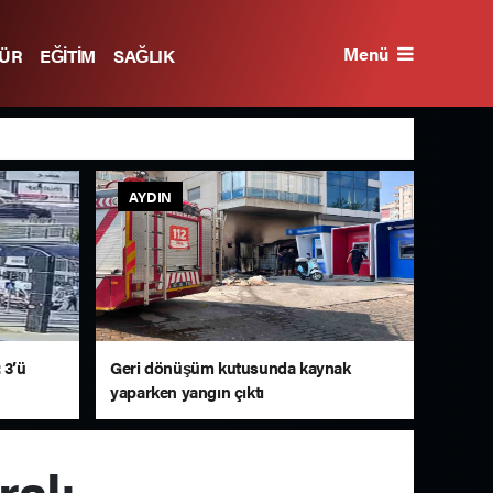
Menü
TÜR
EĞİTİM
SAĞLIK
AYDIN
 3’ü
Geri dönüşüm kutusunda kaynak
yaparken yangın çıktı
ralı