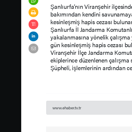
Şanlıurfa’nın Viranşehir ilçesi
bakımından kendini savunamayac
kesinleşmiş hapis cezası bulun
Şanlıurfa İl Jandarma Komutanlığı
yakalanmasına yönelik çalışma y
gün kesinleşmiş hapis cezası bulu
Viranşehir İlçe Jandarma Komut
ekiplerince düzenlenen çalışma 
Şüpheli, işlemlerinin ardından c
www.ehaber.tv.tr