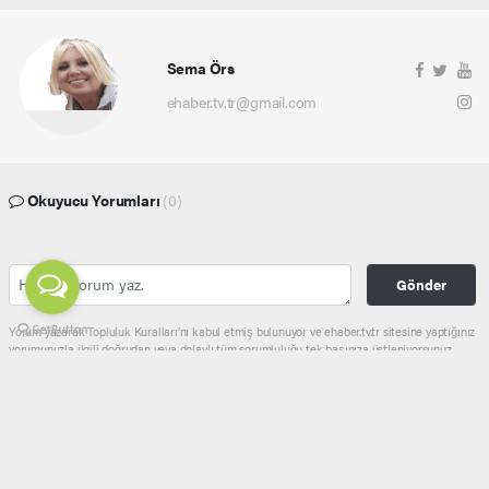
Sema Örs
ehaber.tv.tr@gmail.com
Okuyucu Yorumları
(0)
Gönder
Yorum yazarak Topluluk Kuralları’nı kabul etmiş bulunuyor ve ehaber.tv.tr sitesine yaptığınız
yorumunuzla ilgili doğrudan veya dolaylı tüm sorumluluğu tek başınıza üstleniyorsunuz.
Yazılan tüm yorumlardan site yönetimi hiçbir şekilde sorumlu tutulamaz.