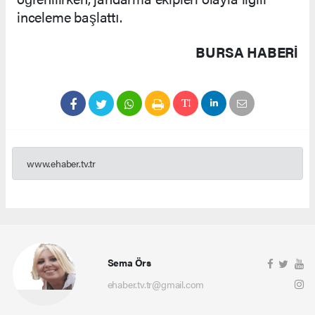
inceleme başlattı.
BURSA HABERİ
www.ehaber.tv.tr
Sema Örs
ehaber.tv.tr@gmail.com