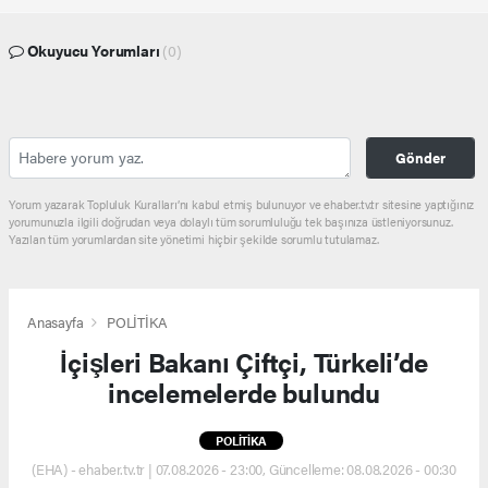
Okuyucu Yorumları
(0)
Gönder
Yorum yazarak Topluluk Kuralları’nı kabul etmiş bulunuyor ve ehaber.tv.tr sitesine yaptığınız
yorumunuzla ilgili doğrudan veya dolaylı tüm sorumluluğu tek başınıza üstleniyorsunuz.
Yazılan tüm yorumlardan site yönetimi hiçbir şekilde sorumlu tutulamaz.
Anasayfa
POLİTİKA
İçişleri Bakanı Çiftçi, Türkeli’de
incelemelerde bulundu
POLİTİKA
(EHA) - ehaber.tv.tr | 07.08.2026 - 23:00, Güncelleme: 08.08.2026 - 00:30