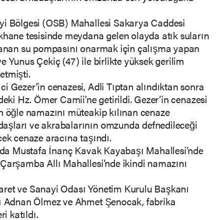
ayi Bölgesi (OSB) Mahallesi Sakarya Caddesi
ikhane tesisinde meydana gelen olayda atık suların
alanan su pompasını onarmak için çalışma yapan
 Yunus Çekiç (47) ile birlikte yüksek gerilim
etmişti.
i Gezer’in cenazesi, Adli Tıptan alındıktan sonra
deki Hz. Ömer Camii’ne getirildi. Gezer’in cenazesi
an öğle namazını müteakip kılınan cenaze
aşları ve akrabalarının omzunda defnedileceği
cek cenaze aracına taşındı.
layda Mustafa İnanç Kavak Kayabaşı Mahallesi’nde
 Çarşamba Allı Mahallesi’nde ikindi namazını
aret ve Sanayi Odası Yönetim Kurulu Başkanı
arı Adnan Ölmez ve Ahmet Şenocak, fabrika
i katıldı.