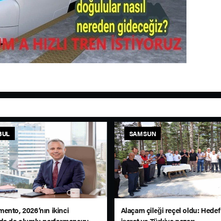
BUL
SAMSUN
ento, 2026’nın ikinci
Alaçam çileği reçel oldu: Hedef
de de olumlu performansını
işaret ve Türkiye pazarı