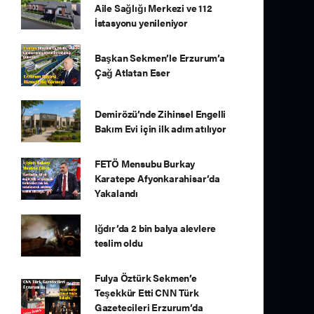
Aile Sağlığı Merkezi ve 112
İstasyonu yenileniyor
Başkan Sekmen’le Erzurum’a
Çağ Atlatan Eser
Demirözü’nde Zihinsel Engelli
Bakım Evi için ilk adım atılıyor
FETÖ Mensubu Burkay
Karatepe Afyonkarahisar’da
Yakalandı
Iğdır’da 2 bin balya alevlere
teslim oldu
Fulya Öztürk Sekmen’e
Teşekkür Etti CNN Türk
Gazetecileri Erzurum’da