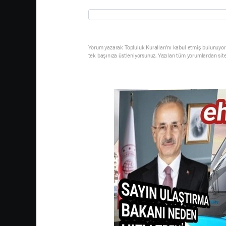
Yorum yazarak Topluluk Kuralları’nı kabul etmiş bulunuyor 
tek başınıza üstleniyorsunuz. Yazılan tüm yorumlardan sit