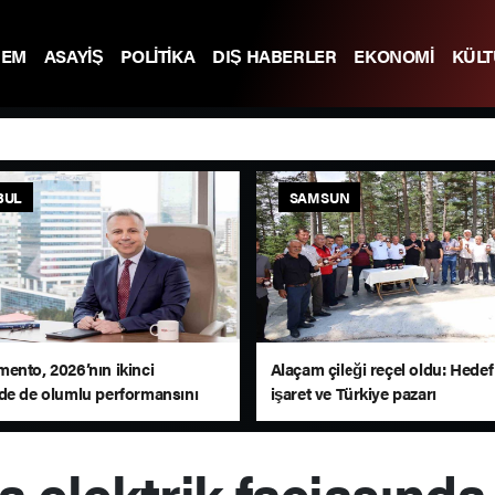
DEM
ASAYİŞ
POLİTİKA
DIŞ HABERLER
EKONOMİ
KÜL
BUL
SAMSUN
ento, 2026’nın ikinci
Alaçam çileği reçel oldu: Hedef
de de olumlu performansını
işaret ve Türkiye pazarı
ü
 elektrik faciasında 