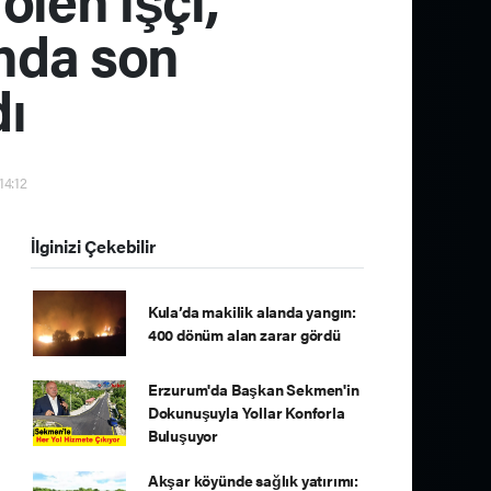
nda son
dı
14:12
İlginizi Çekebilir
Kula’da makilik alanda yangın:
400 dönüm alan zarar gördü
Erzurum'da Başkan Sekmen'in
Dokunuşuyla Yollar Konforla
Buluşuyor
Akşar köyünde sağlık yatırımı: