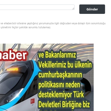
Gönder
ve ehaber.tv.tr sitesine yaptığınız yorumunuzla ilgili doğrudan veya dolaylı tüm sorumluluğu
e yönetimi hiçbir şekilde sorumlu tutulamaz.