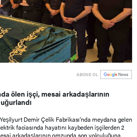
ABONE OL
nda ölen işçi, mesai arkadaşlarının
uğurlandı
Yeşilyurt Demir Çelik Fabrikası’nda meydana gelen
elektrik faciasında hayatını kaybeden işçilerden 2
mesai arkadaşlarının omzunda son yolculuğuna