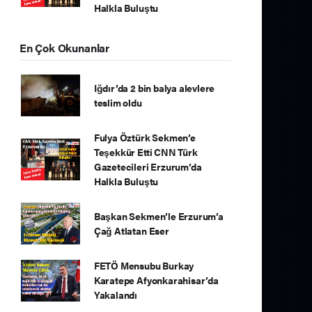
Halkla Buluştu
En Çok Okunanlar
Iğdır’da 2 bin balya alevlere
teslim oldu
Fulya Öztürk Sekmen’e
Teşekkür Etti CNN Türk
Gazetecileri Erzurum’da
Halkla Buluştu
Başkan Sekmen’le Erzurum’a
Çağ Atlatan Eser
FETÖ Mensubu Burkay
Karatepe Afyonkarahisar’da
Yakalandı