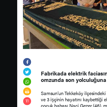
Fabrikada elektrik faciası
omzunda son yolculuğuna 
Samsun’un Tekkeköy ilçesindeki 
ve 3 işçinin hayatını kaybettiği 
çocuk babası Naci Gezer (46), 