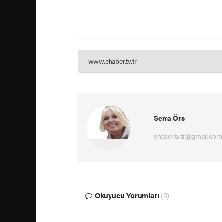
www.ehaber.tv.tr
Sema Örs
ehaber.tv.tr@gmail.com
Okuyucu Yorumları
(0)