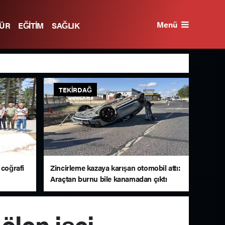
Menü
TÜR
EĞİTİM
SAĞLIK
TEKIRDAĞ
 coğrafi
Zincirleme kazaya karışan otomobil attı:
Araçtan burnu bile kanamadan çıktı
ölen işçi,