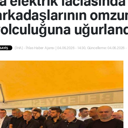
arkadaşlarının omzu
olculuğuna uğurlan
(İHA) - İhlas Haber Ajansı | 04.06.2026 - 14:30, Güncelleme: 04.06.2026 - 
SAYİŞ