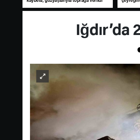
sürdürd
Iğdır’da 