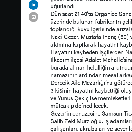
uğurlandı.
Dün saat 21.40’ta Organize San
üzerinde bulunan fabrikanın çel
toplandığı kuyu içerisinde arız
Naci Gezer, Mustafa İnanç (50) ve
akımına kapılarak hayatını kayb
Hayatını kaybeden işçilerden Nac
İlkadım ilçesi Adalet Mahalle’sin
burada alınan helalliğin ardınd
namazının ardından mesai arkad
Derecik Aile Mezarlığı’na götüre
3 kişinin hayatını kaybettiği o
ve Yunus Çekiç ise memleketleri
müteakip defnedilecek.
Gezer’in cenazesine Samsun Tic
Salih Zeki Murzioğlu, iş adaml
çalışanları, akrabaları ve sevenler