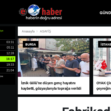
GÜN
SPOR
Anasayfa
ASAYİŞ
BURSA
İSTAN
İznik Gölü’ne düşen genç hayatını
OYAK Çim
kaybetti, gözyaşlarıyla toprağa verildi
çeyreğin
sürdürd
Fabrikada