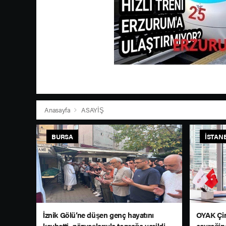
Anasayfa
ASAYİŞ
BURSA
İSTAN
İznik Gölü’ne düşen genç hayatını
OYAK Çim
kaybetti, gözyaşlarıyla toprağa verildi
çeyreğin