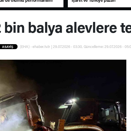
ü
2 bin balya alevlere t
(EHA) - ehaber.tv.tr | 29.07.2026 - 03:30, Güncelleme: 29.07.2026 - 05:
ASAYİŞ