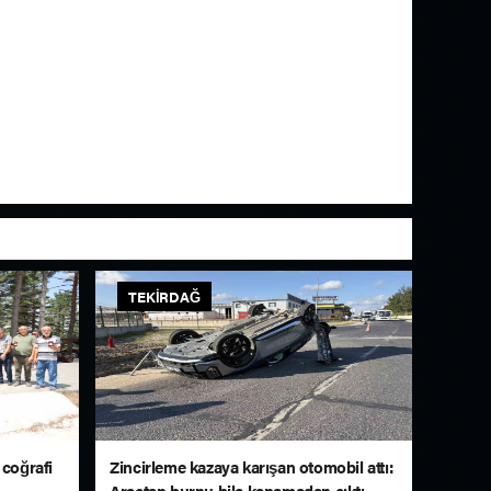
TEKIRDAĞ
 coğrafi
Zincirleme kazaya karışan otomobil attı:
Araçtan burnu bile kanamadan çıktı