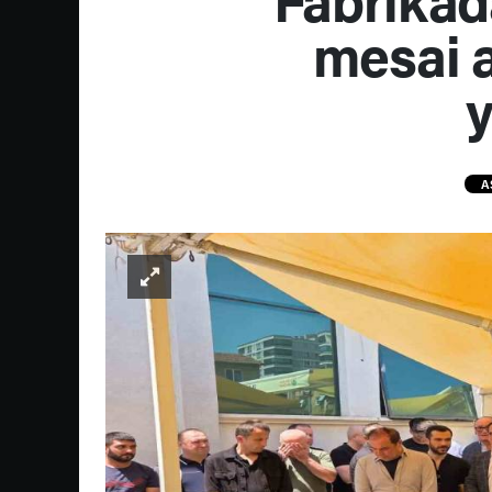
mesai 
y
A