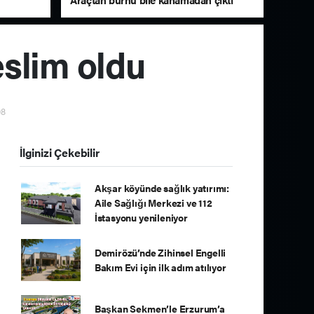
eslim oldu
08
İlginizi Çekebilir
Akşar köyünde sağlık yatırımı:
Aile Sağlığı Merkezi ve 112
İstasyonu yenileniyor
Demirözü’nde Zihinsel Engelli
Bakım Evi için ilk adım atılıyor
Başkan Sekmen’le Erzurum’a