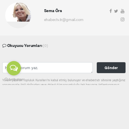
Sema Örs
ehaber.tv.tr@gmail.com
Okuyucu Yorumları
(0)
Gönder
Yorum yazarak Topluluk Kuralları’nı kabul etmiş bulunuyor ve ehaber.tv.tr sitesine yaptığınız
yorumunuzla ilgili doğrudan veya dolaylı tüm sorumluluğu tek başınıza üstleniyorsunuz.
Yazılan tüm yorumlardan site yönetimi hiçbir şekilde sorumlu tutulamaz.
haber paketi
haber scripti
haber yazılımı
Tüm hakları saklı tutulmaktadır.Copyright 2026©