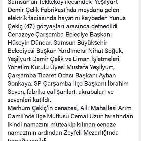
Samsun’un Tekkeköy ilçesindeki Yeşilyurt
Demir Çelik Fabrikası’nda meydana gelen
elektrik faciasında hayatını kaybeden Yunus
Çekiç (47) gözyaşları arasında defnedildi.
Cenazeye Çarşamba Belediye Başkanı
Hüseyin Dündar, Samsun Büyükşehir
Belediyesi Başkan Yardımcısı Nihat Soğuk,
Yeşilyurt Demir Çelik ve Liman İşletmeleri
Yönetim Kurulu Üyesi Mustafa Yeşilyurt,
Çarşamba Ticaret Odası Başkanı Ayhan
Sonkaya, SP Çarşamba İlçe Başkanı İbrahim
Seven, fabrika çalışanları, akrabaları ve
sevenleri katıldı.
Merhum Çekiç’in cenazesi, Allı Mahallesi Arım
Camii’nde İlçe Müftüsü Cemal Uzun tarafından
ikindi namazını müteakip kılınan cenaze
namazının ardından Zeyfeli Mezarlığında
toprağa verildi.