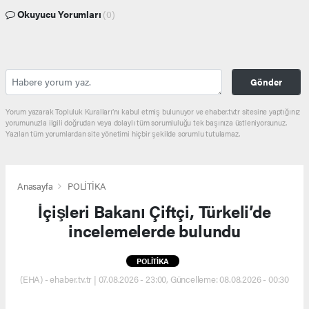
Okuyucu Yorumları
(0)
Gönder
Yorum yazarak Topluluk Kuralları’nı kabul etmiş bulunuyor ve ehaber.tv.tr sitesine yaptığınız
yorumunuzla ilgili doğrudan veya dolaylı tüm sorumluluğu tek başınıza üstleniyorsunuz.
Yazılan tüm yorumlardan site yönetimi hiçbir şekilde sorumlu tutulamaz.
Anasayfa
POLİTİKA
İçişleri Bakanı Çiftçi, Türkeli’de
incelemelerde bulundu
POLİTİKA
(EHA) - ehaber.tv.tr | 07.08.2026 - 23:00, Güncelleme: 08.08.2026 - 00:30