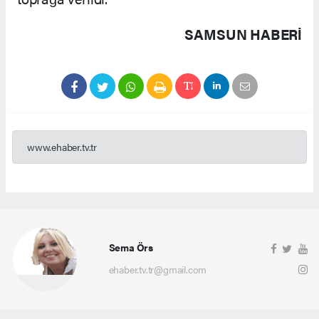
SAMSUN HABERİ
www.ehaber.tv.tr
Sema Örs
ehaber.tv.tr@gmail.com