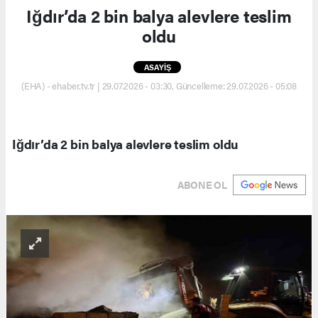
Iğdır’da 2 bin balya alevlere teslim
oldu
ASAYİŞ
(EHA) - ehaber.tv.tr | 29.07.2026 - 03:30, Güncelleme: 29.07.2026 - 05:08
Iğdır’da 2 bin balya alevlere teslim oldu
ABONE OL