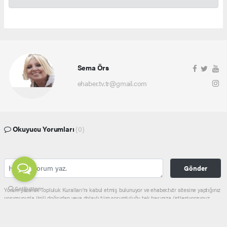
Sema Örs
ehaber.tv.tr@gmail.com
Okuyucu Yorumları
(0)
Gönder
Yorum yazarak Topluluk Kuralları’nı kabul etmiş bulunuyor ve ehaber.tv.tr sitesine yaptığınız
yorumunuzla ilgili doğrudan veya dolaylı tüm sorumluluğu tek başınıza üstleniyorsunuz.
Yazılan tüm yorumlardan site yönetimi hiçbir şekilde sorumlu tutulamaz.