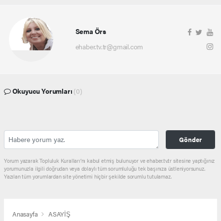
Sema Örs
ehaber.tv.tr@gmail.com
Okuyucu Yorumları
(0)
Gönder
Yorum yazarak Topluluk Kuralları’nı kabul etmiş bulunuyor ve ehaber.tv.tr sitesine yaptığınız
yorumunuzla ilgili doğrudan veya dolaylı tüm sorumluluğu tek başınıza üstleniyorsunuz.
Yazılan tüm yorumlardan site yönetimi hiçbir şekilde sorumlu tutulamaz.
Anasayfa
ASAYİŞ