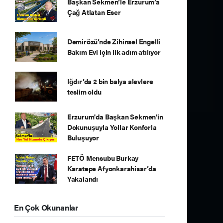
Başkan Sekmen’le Erzurum’a
Çağ Atlatan Eser
Demirözü’nde Zihinsel Engelli
Bakım Evi için ilk adım atılıyor
Iğdır’da 2 bin balya alevlere
teslim oldu
Erzurum'da Başkan Sekmen'in
Dokunuşuyla Yollar Konforla
Buluşuyor
FETÖ Mensubu Burkay
Karatepe Afyonkarahisar’da
Yakalandı
En Çok Okunanlar