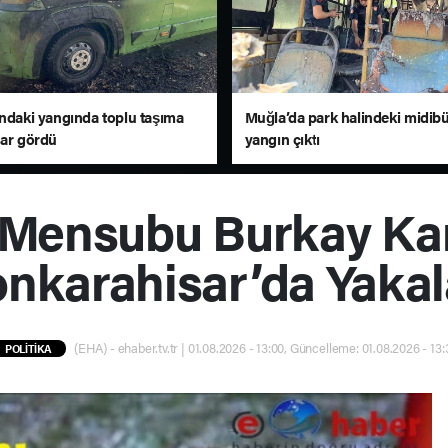
andaki yangında toplu taşıma
Muğla’da park halindeki midib
sar gördü
yangın çıktı
Mensubu Burkay Ka
onkarahisar’da Yakal
(EHA) - ehaber.tv.tr | 01.08.2026 - 13:00, Güncelleme: 01.08.2026 - 13:
POLİTİKA