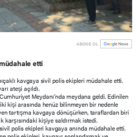
ABONE OL
 müdahale etti
ıçaklı kavgaya sivil polis ekipleri müdahale etti.
rı ateşi açıldı.
i Cumhuriyet Meydanı’nda meydana geldi. Edinilen
ki kişi arasında henüz bilinmeyen bir nedenle
yen tartışma kavgaya dönüşürken, taraflardan biri
 karşısındaki kişiye saldırmak istedi.
ivil polis ekipleri kavgaya anında müdahale etti.
e polis ekipleri, kavgayı sonlandırmak ve