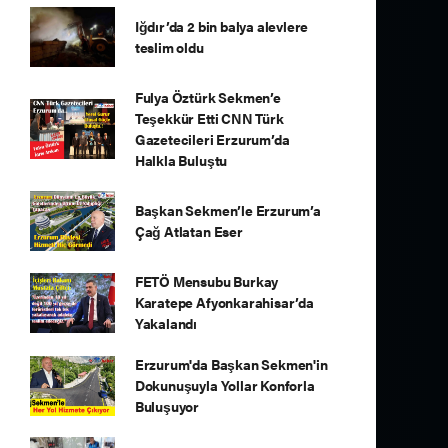
Iğdır’da 2 bin balya alevlere
teslim oldu
Fulya Öztürk Sekmen’e
Teşekkür Etti CNN Türk
Gazetecileri Erzurum’da
Halkla Buluştu
Başkan Sekmen’le Erzurum’a
Çağ Atlatan Eser
FETÖ Mensubu Burkay
Karatepe Afyonkarahisar’da
Yakalandı
Erzurum'da Başkan Sekmen'in
Dokunuşuyla Yollar Konforla
Buluşuyor