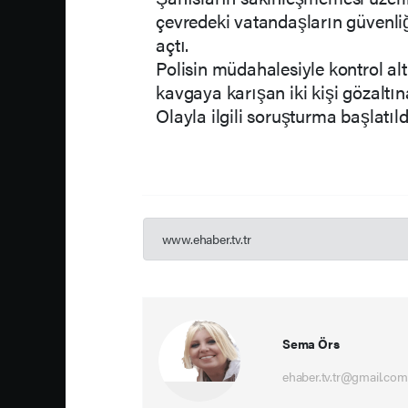
çevredeki vatandaşların güvenliğ
açtı.
Polisin müdahalesiyle kontrol al
kavgaya karışan iki kişi gözaltına
Olayla ilgili soruşturma başlatıld
www.ehaber.tv.tr
Sema Örs
ehaber.tv.tr@gmail.com