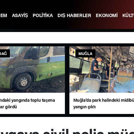
DEM
ASAYİŞ
POLİTİKA
DIŞ HABERLER
EKONOMİ
KÜL
DAĞ
MUĞLA
andaki yangında toplu taşıma
Muğla’da park halindeki midib
sar gördü
yangın çıktı
avgaya sivil polis müd