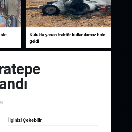
üste
Kulu’da yanan traktör kullanılamaz hale
geldi
ratepe
andı
34
İlginizi Çekebilir