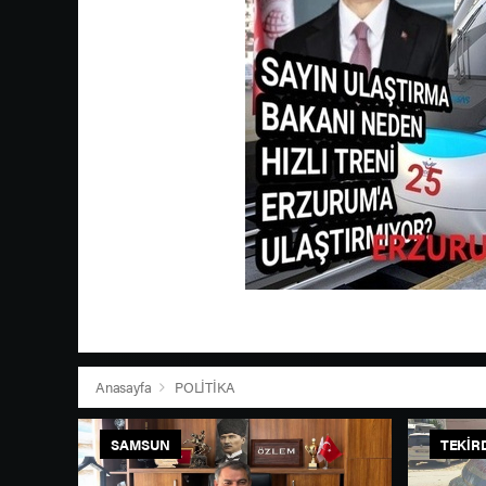
Anasayfa
POLİTİKA
SAMSUN
TEKIR