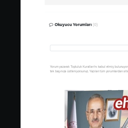
Okuyucu Yorumları
(0)
Yorum yazarak Topluluk Kuralları’nı kabul etmiş bulunuyor 
tek başınıza üstleniyorsunuz. Yazılan tüm yorumlardan sit