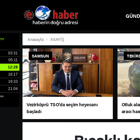
GÜN
SPOR
Anasayfa
ASAYİŞ
SAMSUN
TEKIR
Vezirköprü TSO’da seçim heyecanı
Otluk al
başladı
aracı ha
Bıçaklı k