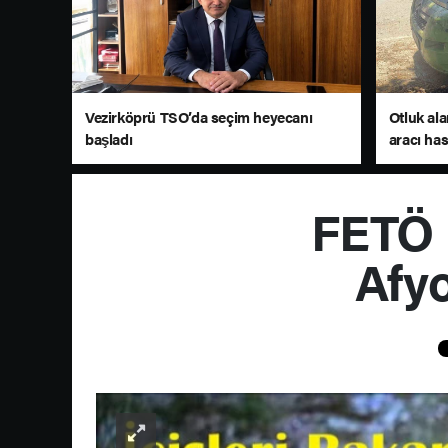
Vezirköprü TSO’da seçim heyecanı
Otluk al
başladı
aracı ha
FETÖ 
Afy