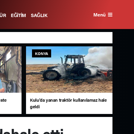
Menü
TÜR
EĞİTİM
SAĞLIK
KONYA
üste
Kulu’da yanan traktör kullanılamaz hale
geldi
ahale etti