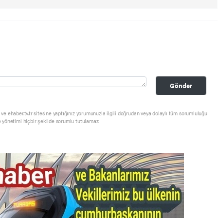
Gönder
ve ehaber.tv.tr sitesine yaptığınız yorumunuzla ilgili doğrudan veya dolaylı tüm sorumluluğu
e yönetimi hiçbir şekilde sorumlu tutulamaz.