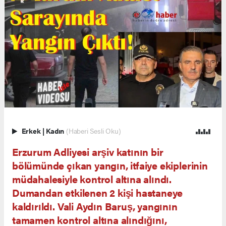
Erkek
|
Kadın
(Haberi Sesli Oku)
Erzurum Adliyesi arşiv katının bir
bölümünde çıkan yangın, itfaiye ekiplerinin
müdahalesiyle kontrol altına alındı.
Dumandan etkilenen 2 kişi hastaneye
kaldırıldı. Vali Aydın Baruş, yangının
tamamen kontrol altına alındığını,