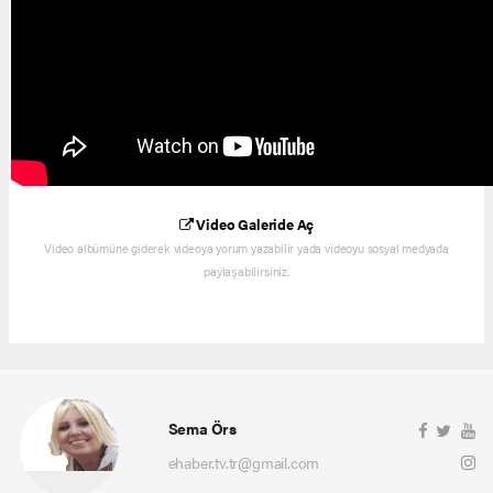
Video Galeride Aç
Video albümüne giderek videoya yorum yazabilir yada videoyu sosyal medyada
paylaşabilirsiniz.
Sema Örs
ehaber.tv.tr@gmail.com