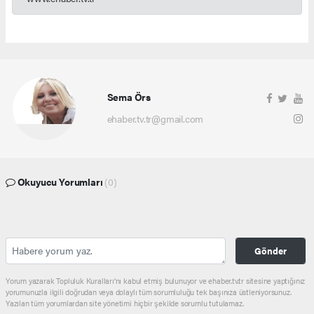
Sema Örs
ehaber.tv.tr@gmail.com
Okuyucu Yorumları
(0)
Gönder
Yorum yazarak Topluluk Kuralları’nı kabul etmiş bulunuyor ve ehaber.tv.tr sitesine yaptığınız
yorumunuzla ilgili doğrudan veya dolaylı tüm sorumluluğu tek başınıza üstleniyorsunuz.
Yazılan tüm yorumlardan site yönetimi hiçbir şekilde sorumlu tutulamaz.