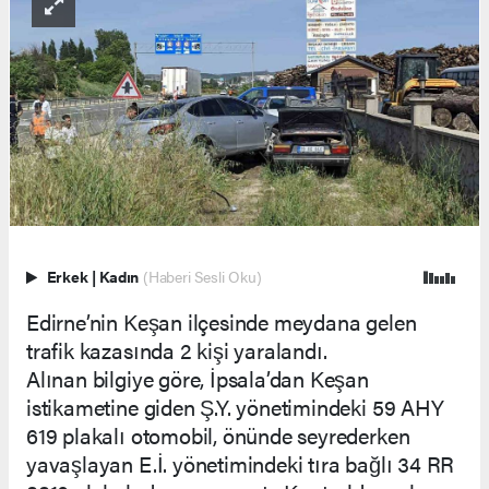
Erkek
|
Kadın
(Haberi Sesli Oku)
Edirne’nin Keşan ilçesinde meydana gelen
trafik kazasında 2 kişi yaralandı.
Alınan bilgiye göre, İpsala’dan Keşan
istikametine giden Ş.Y. yönetimindeki 59 AHY
619 plakalı otomobil, önünde seyrederken
yavaşlayan E.İ. yönetimindeki tıra bağlı 34 RR