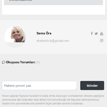
Sema Örs
ehaber.tv.tr@gmail.com
Okuyucu Yorumları
(0)
Gönder
Yorum yazarak Topluluk Kuralları’nı kabul etmiş bulunuyor ve ehaber.tv.tr sitesine yaptığınız
yorumunuzla ilgili doğrudan veya dolaylı tüm sorumluluğu tek başınıza üstleniyorsunuz.
Yazılan tüm yorumlardan site yönetimi hiçbir şekilde sorumlu tutulamaz.