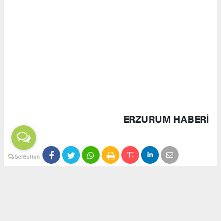
sembolik konumu ve bağışçıların ilgisiyle doğru
bir seçim olduğunu vurguladı.
Milli Bağımsızlık ve Teknolojik Güç
Açılış töreninde yapılan konuşmalarda, savunma
sanayiinin yalnızca askeri güç değil, aynı
zamanda ekonomik ve teknolojik bağımsızlığın
da teminatı olduğu ifade edildi. Görgün,