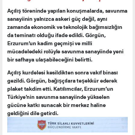
Okay Memiş: “TSKGV Bir Çatı Kuruluş”
Milli Güvenlik Kurulu Genel Sekreteri Okay
Memiş ise ASELSAN, HAVELSAN, ROKETSAN ve
TUSAŞ gibi savunma sanayiinin gurur kaynağı
şirketlerinin TSKGV çatısı altında bulunduğunu
hatırlatarak, “Vatandaşlarımızın bağışlarıyla
büyüyen bu vakıf, Türk Silahlı Kuvvetleri’nin
gücüne güç katıyor. Erzurum’da bir bölge
teşkilatının kurulması, milli mücadele ruhunun
devamı niteliğinde önemli bir hizmettir” dedi.
20 İl Erzurum’a Bağlı Olacak
Yeni kurulan Erzurum Bölge Temsilciliği, 20 ili
kapsayacak şekilde faaliyet gösterecek. Görgün,
bu kararın Erzurum’un milli mücadeledeki