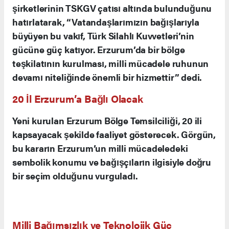
yılda %20’lerden %83’e yükseldiğini belirterek
şunları söyledi: “Geçtiğimiz yıl 185 ülkeye 10
milyar doların üzerinde ihracat gerçekleştirdik.
2025’i bu başarıyla tamamladık. İlk 6 aylık
rakamlar da ihracatta %40’lara varan büyümeyi
şehirlerimizin bu
gösteriyor. Erzurum gibi
ekosisteme katılması, teknolojik
bağımsızlığımız için kritik öneme sahip.”