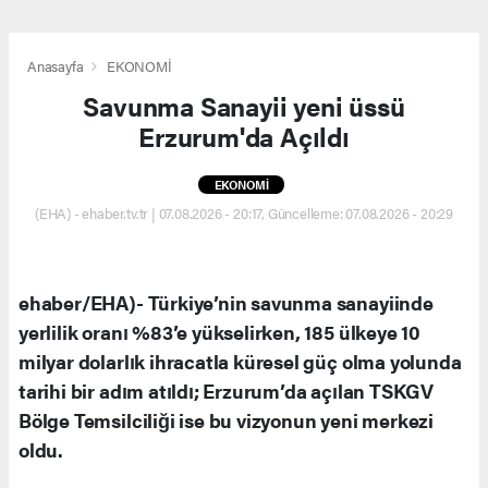
Anasayfa
EKONOMİ
Savunma Sanayii yeni üssü
Erzurum'da Açıldı
EKONOMİ
(EHA) - ehaber.tv.tr | 07.08.2026 - 20:17, Güncelleme: 07.08.2026 - 20:29
ehaber/EHA)- Türkiye’nin savunma sanayiinde
yerlilik oranı %83’e yükselirken, 185 ülkeye 10
milyar dolarlık ihracatla küresel güç olma yolunda
tarihi bir adım atıldı; Erzurum’da açılan TSKGV
Bölge Temsilciliği ise bu vizyonun yeni merkezi
oldu.