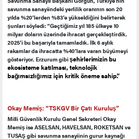
Aydın Baruş, Büyükşehir Belediye Başkanı
Mehmet Sekmen, TSKGV Genel Müdürü Bilal
Topçu ve çok sayıda davetli katıldı.
Haluk Görgün: “Yerlilik Payı %83’e Ulaştı”
Savunma Sanayii Başkanı Görgün, Türkiye’nin
savunma sanayiindeki yerlilik oranının son 20