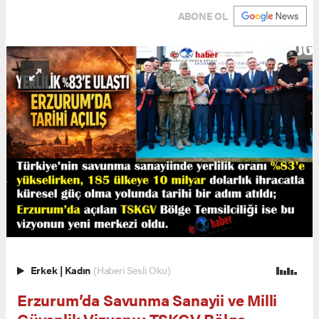
ABONE OL
Erkek
|
Kadın
(Haberi Sesli Oku)
Erzurum’da Savunma Sanayii ve Milli
Güvenlik Vizyonu: TSKGV Bölge