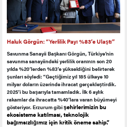
Haluk Görgün: “Yerlilik Payı %83’e Ulaştı”
Savunma Sanayii Başkanı Görgün, Türkiye’nin
savunma sanayiindeki yerlilik oranının son 20
yılda %20’lerden %83’e yükseldiğini belirterek
şunları söyledi: “Geçtiğimiz yıl 185 ülkeye 10
milyar doların üzerinde ihracat gerçekleştirdik.
2025’i bu başarıyla tamamladık. İlk 6 aylık
rakamlar da ihracatta %40’lara varan büyümeyi
şehirlerimizin bu
gösteriyor. Erzurum gibi
ekosisteme katılması, teknolojik
bağımsızlığımız için kritik öneme sahip.”