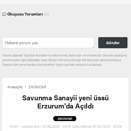
Okuyucu Yorumları
(0)
Gönder
Yorum yazarak Topluluk Kuralları’nı kabul etmiş bulunuyor ve ehaber.tv.tr sitesine yaptığınız
yorumunuzla ilgili doğrudan veya dolaylı tüm sorumluluğu tek başınıza üstleniyorsunuz.
Yazılan tüm yorumlardan site yönetimi hiçbir şekilde sorumlu tutulamaz.
Anasayfa
EKONOMİ
Savunma Sanayii yeni üssü
Erzurum'da Açıldı
EKONOMİ
(EHA) - ehaber.tv.tr | 07.08.2026 - 20:17, Güncelleme: 07.08.2026 - 20:29