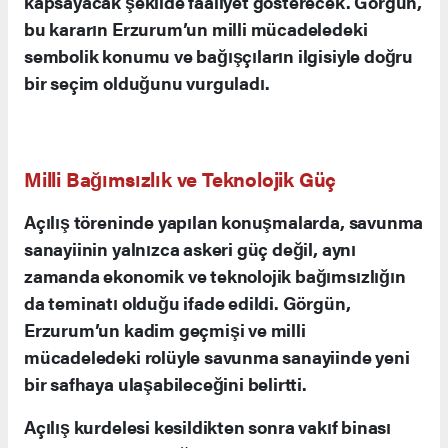
gücüne güç katıyor. Erzurum’da bir bölge
teşkilatının kurulması, milli mücadele ruhunun
devamı niteliğinde önemli bir hizmettir” dedi.
20 İl Erzurum’a Bağlı Olacak
Yeni kurulan Erzurum Bölge Temsilciliği, 20 ili
kapsayacak şekilde faaliyet gösterecek. Görgün,
bu kararın Erzurum’un milli mücadeledeki
sembolik konumu ve bağışçıların ilgisiyle doğru
bir seçim olduğunu vurguladı.