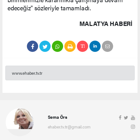
edeceğiz" sözleriyle tamamladı.
MALATYA HABERİ
www.ehaber.tv.tr
Sema Örs
ehaber.tv.tr@gmail.com