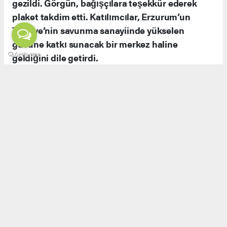
Milli Bağımsızlık ve Teknolojik Güç
Açılış töreninde yapılan konuşmalarda, savunma
sanayiinin yalnızca askeri güç değil, aynı
zamanda ekonomik ve teknolojik bağımsızlığın
da teminatı olduğu ifade edildi. Görgün,
Erzurum’un kadim geçmişi ve milli
mücadeledeki rolüyle savunma sanayiinde yeni
bir safhaya ulaşabileceğini belirtti.
Açılış kurdelesi kesildikten sonra vakıf binası
gezildi. Görgün, bağışçılara teşekkür ederek
plaket takdim etti. Katılımcılar, Erzurum’un
Türkiye’nin savunma sanayiinde yükselen