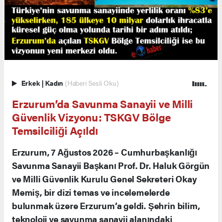
Erkek
|
Kadın
(Haberi Sesli Oku)
Erzurum’da Savunma Sanayii ve Milli
Güvenlik Vizyonu: TSKGV Bölge
Temsilciliği Açıldı
Erzurum, 7 Ağustos 2026 – Cumhurbaşkanlığı
Savunma Sanayii Başkanı Prof. Dr. Haluk Görgün
ve Milli Güvenlik Kurulu Genel Sekreteri Okay
Memiş, bir dizi temas ve incelemelerde
bulunmak üzere Erzurum’a geldi. Şehrin bilim,
teknoloji ve savunma sanayii alanındaki