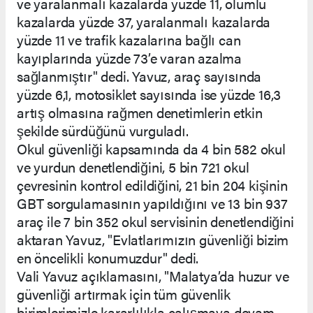
ve yaralanmalı kazalarda yüzde 11, ölümlü
kazalarda yüzde 37, yaralanmalı kazalarda
yüzde 11 ve trafik kazalarına bağlı can
kayıplarında yüzde 73’e varan azalma
sağlanmıştır" dedi. Yavuz, araç sayısında
yüzde 6,1, motosiklet sayısında ise yüzde 16,3
artış olmasına rağmen denetimlerin etkin
şekilde sürdüğünü vurguladı.
Okul güvenliği kapsamında da 4 bin 582 okul
ve yurdun denetlendiğini, 5 bin 721 okul
çevresinin kontrol edildiğini, 21 bin 204 kişinin
GBT sorgulamasının yapıldığını ve 13 bin 937
araç ile 7 bin 352 okul servisinin denetlendiğini
aktaran Yavuz, "Evlatlarımızın güvenliği bizim
en öncelikli konumuzdur" dedi.
Vali Yavuz açıklamasını, "Malatya’da huzur ve
güvenliği artırmak için tüm güvenlik
birimlerimizle kararlılıkla çalışmaya devam