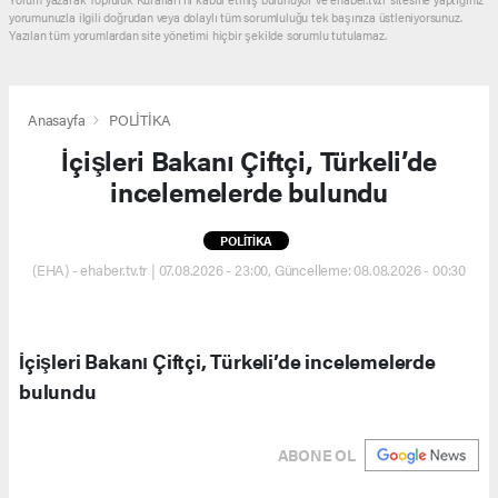
yorumunuzla ilgili doğrudan veya dolaylı tüm sorumluluğu tek başınıza üstleniyorsunuz.
Yazılan tüm yorumlardan site yönetimi hiçbir şekilde sorumlu tutulamaz.
Anasayfa
POLİTİKA
İçişleri Bakanı Çiftçi, Türkeli’de
incelemelerde bulundu
POLİTİKA
(EHA) - ehaber.tv.tr | 07.08.2026 - 23:00, Güncelleme: 08.08.2026 - 00:30
İçişleri Bakanı Çiftçi, Türkeli’de incelemelerde
bulundu
ABONE OL