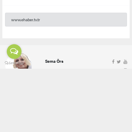
www.ehaber.tv.tr
Sema Örs
ehaber.tv.tr@gmail.com
Okuyucu Yorumları
(0)
Gönder