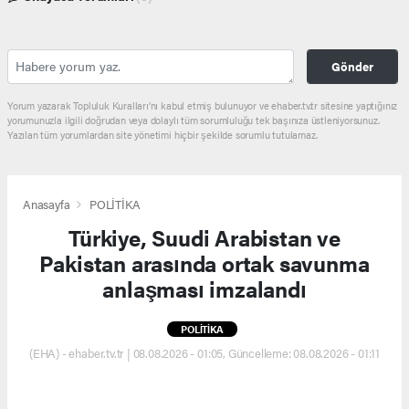
Gönder
Yorum yazarak Topluluk Kuralları’nı kabul etmiş bulunuyor ve ehaber.tv.tr sitesine yaptığınız
yorumunuzla ilgili doğrudan veya dolaylı tüm sorumluluğu tek başınıza üstleniyorsunuz.
Yazılan tüm yorumlardan site yönetimi hiçbir şekilde sorumlu tutulamaz.
Anasayfa
POLİTİKA
Türkiye, Suudi Arabistan ve
Pakistan arasında ortak savunma
anlaşması imzalandı
POLİTİKA
(EHA) - ehaber.tv.tr | 08.08.2026 - 01:05, Güncelleme: 08.08.2026 - 01:11