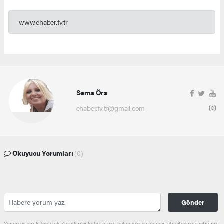
www.ehaber.tv.tr
Sema Örs
ehaber.tv.tr@gmail.com
Okuyucu Yorumları
(0)
Gönder
Yorum yazarak Topluluk Kuralları’nı kabul etmiş bulunuyor ve ehaber.tv.tr sitesine yaptığınız