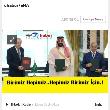
ehaber/EHA
ABONE OL
Erkek
|
Kadın
(Haberi Sesli Oku)