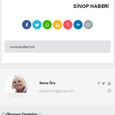
SINOP HABERİ
www.ehaber.tv.tr
Sema Örs
ehaber.tv.tr@gmail.com
Okuyucu Yorumları
(0)