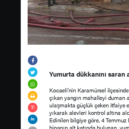
Yumurta dükkanını saran a
Kocaeli’nin Karamürsel ilçesinde
çıkan yangın mahalleyi duman al
ulaşmakta güçlük çeken itfaiye e
yıkarak alevleri kontrol altına ald
Edinilen bilgiye göre, 4 Temmuz 
binanın alt katında bulunan, yumu