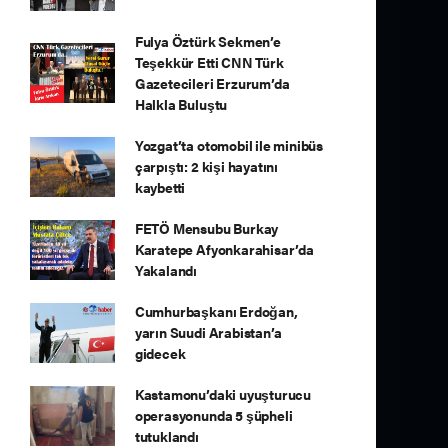
Fulya Öztürk Sekmen’e
Teşekkür Etti CNN Türk
Gazetecileri Erzurum’da
Halkla Buluştu
Yozgat’ta otomobil ile minibüs
çarpıştı: 2 kişi hayatını
kaybetti
FETÖ Mensubu Burkay
Karatepe Afyonkarahisar’da
Yakalandı
Cumhurbaşkanı Erdoğan,
yarın Suudi Arabistan’a
gidecek
Kastamonu’daki uyuşturucu
operasyonunda 5 şüpheli
tutuklandı