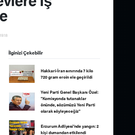
e
19:18
İlginizi Çekebilir
Hakkari-İran sınırında 7 kilo
720 gram eroin ele geçirildi
Yeni Parti Genel Başkanı Özel:
"Komisyonda tutanaklar
önünde, sözümüzü Yeni Parti
olarak söyleyeceğiz"
Erzurum Adliyesi’nde yangın: 2
kişi dumandan etkilendi