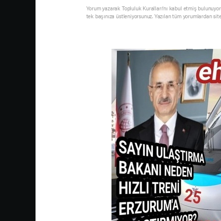
Yorum yazarak Topluluk Kuralları’nı kabul etmiş bulunuyor 
tek başınıza üstleniyorsunuz. Yazılan tüm yorumlardan sit