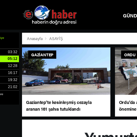
GÜN
SPOR
Anasayfa
ASAYİŞ
GAZIANTEP
ORDU
Gaziantep’te kesinleşmiş cezayla
Ordu’da 
aranan 161 şahıs tutuklandı
önemine 
Yumurta