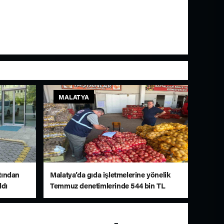
MALATYA
atından
Malatya’da gıda işletmelerine yönelik
ldı
Temmuz denetimlerinde 544 bin TL
ceza