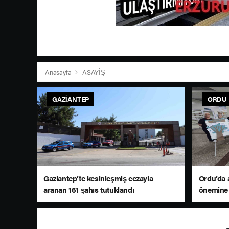
Anasayfa
ASAYİŞ
GAZIANTEP
ORDU
Gaziantep’te kesinleşmiş cezayla
Ordu’da 
aranan 161 şahıs tutuklandı
önemine 