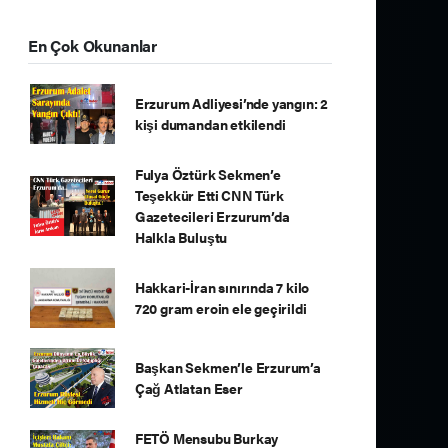
En Çok Okunanlar
Erzurum Adliyesi’nde yangın: 2
kişi dumandan etkilendi
Fulya Öztürk Sekmen’e
Teşekkür Etti CNN Türk
Gazetecileri Erzurum’da
Halkla Buluştu
Hakkari-İran sınırında 7 kilo
720 gram eroin ele geçirildi
Başkan Sekmen’le Erzurum’a
Çağ Atlatan Eser
FETÖ Mensubu Burkay