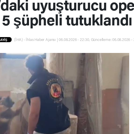
daki uyuşturucu op
5 şüpheli tutuklandı
(İHA) - İhlas Haber Ajansı | 06.08.2026 - 22:30, Güncelleme: 06.08.2026 -
AYİŞ