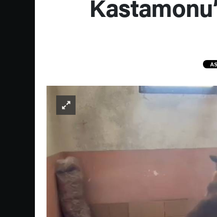
Kastamonu’
AS