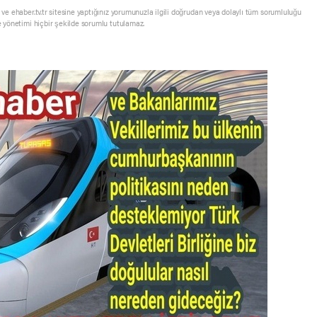
ve ehaber.tv.tr sitesine yaptığınız yorumunuzla ilgili doğrudan veya dolaylı tüm sorumluluğu
e yönetimi hiçbir şekilde sorumlu tutulamaz.