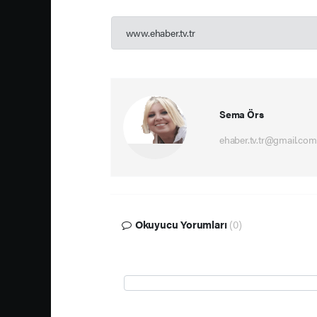
www.ehaber.tv.tr
Sema Örs
ehaber.tv.tr@gmail.com
Okuyucu Yorumları
(0)