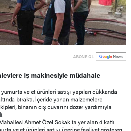
ABONE OL
levlere iş makinesiyle müdahale
 yumurta ve et ürünleri satışı yapılan dükkanda
tında bıraktı. İçeride yanan malzemelere
kipleri, binanın dış duvarını dozer yardımıyla
ı.
Mahallesi Ahmet Özel Sokak’ta yer alan 4 katlı
rta ve et ürünleri satışı üzerine faaliyet gösteren