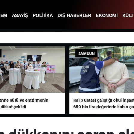
DEM
ASAYİŞ
POLİTİKA
DIŞ HABERLER
EKONOMİ
KÜL
SAMSUN
anne sütü ve emzirmenin
Kalıp ustası çalıştığı okul inşa
dikkat çekildi
650 bin lira değerinde kablo ça
 dükkanını saran ale