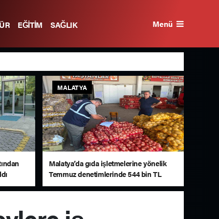
Menü
TÜR
EĞİTİM
SAĞLIK
MALATYA
atından
Malatya’da gıda işletmelerine yönelik
ldı
Temmuz denetimlerinde 544 bin TL
ceza
vlere iş