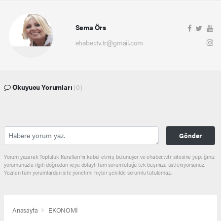
Sema Örs
ehaber.tv.tr@gmail.com
Okuyucu Yorumları
(0)
Gönder
Yorum yazarak Topluluk Kuralları’nı kabul etmiş bulunuyor ve ehaber.tv.tr sitesine yaptığınız
yorumunuzla ilgili doğrudan veya dolaylı tüm sorumluluğu tek başınıza üstleniyorsunuz.
Yazılan tüm yorumlardan site yönetimi hiçbir şekilde sorumlu tutulamaz.
Anasayfa
EKONOMİ