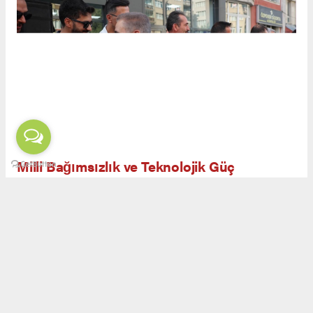
Milli Bağımsızlık ve Teknolojik Güç
Açılış töreninde yapılan konuşmalarda, savunma
sanayiinin yalnızca askeri güç değil, aynı
zamanda ekonomik ve teknolojik bağımsızlığın
da teminatı olduğu ifade edildi. Görgün,
Erzurum’un kadim geçmişi ve milli
mücadeledeki rolüyle savunma sanayiinde yeni
bir safhaya ulaşabileceğini belirtti.