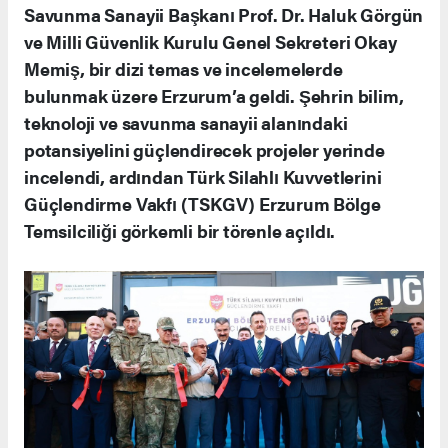
Savunma Sanayii Başkanı Prof. Dr. Haluk Görgün
ve Milli Güvenlik Kurulu Genel Sekreteri Okay
Memiş, bir dizi temas ve incelemelerde
bulunmak üzere Erzurum’a geldi. Şehrin bilim,
teknoloji ve savunma sanayii alanındaki
potansiyelini güçlendirecek projeler yerinde
incelendi, ardından Türk Silahlı Kuvvetlerini
Güçlendirme Vakfı (TSKGV) Erzurum Bölge
Temsilciliği görkemli bir törenle açıldı.