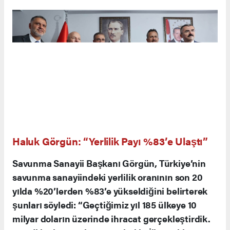
Haluk Görgün: “Yerlilik Payı %83’e Ulaştı”
Savunma Sanayii Başkanı Görgün, Türkiye’nin
savunma sanayiindeki yerlilik oranının son 20
yılda %20’lerden %83’e yükseldiğini belirterek
şunları söyledi: “Geçtiğimiz yıl 185 ülkeye 10
milyar doların üzerinde ihracat gerçekleştirdik.