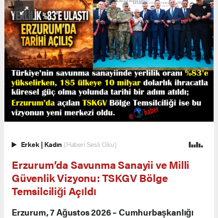
Erkek
|
Kadın
(Haberi Sesli Oku)
Erzurum’da Savunma Sanayii ve Milli
Güvenlik Vizyonu: TSKGV Bölge
Temsilciliği Açıldı
Erzurum, 7 Ağustos 2026 – Cumhurbaşkanlığı