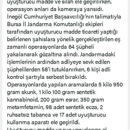
uyuşturucu madde ve silah ele geçirilirken,
operasyon anları da kameraya yansıdı.
İnegöl Cumhuriyet Başsavcılığı’nın talimatıyla
Bursa İl Jandarma Komutanlığı ekipleri
tarafından uyuşturucu madde ticareti yaptığı
belirlenen şahıslara yönelik gerçekleştirilen eş
zamanlı operasyonlarda 64 şüpheli
yakalanarak gözaltına alındı. Jandarmadaki
işlemlerinin ardından adliyeye sevk edilen
şüphelilerden 58’i tutuklanırken, 6 kişi adli
kontrol şartıyla serbest bırakıldı.
Operasyonlarda yapılan aramalarda 5 kilo 950
gram skunk, 1 kilo 100 gram sentetik
kannabinoid, 200 gram esrar, 350 gram
metamfetamin, 98 adet sentetik ecza, 2
ruhsatsız tabanca ve 17 adet uyuşturucu
kullanma aparatı ele geçirildi.
Uyuşturucu madde ve suç unsurlarına el