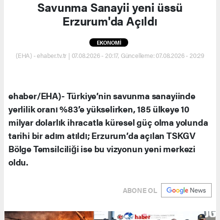
Savunma Sanayii yeni üssü
Erzurum'da Açıldı
EKONOMİ
(EHA) - ehaber.tv.tr | 07.08.2026 - 20:17, Güncelleme: 07.08.2026 - 20:29
ehaber/EHA)- Türkiye’nin savunma sanayiinde
yerlilik oranı %83’e yükselirken, 185 ülkeye 10
milyar dolarlık ihracatla küresel güç olma yolunda
tarihi bir adım atıldı; Erzurum’da açılan TSKGV
Bölge Temsilciliği ise bu vizyonun yeni merkezi
oldu.
ABONE OL