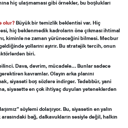
na hiç ulaşmaması gibi örnekler, bu boşlukları
 olur?
Büyük bir temizlik beklentisi var. Hiç
esi, hiç beklenmedik kadroların öne çıkması ihtimal
anı, kiminle ne zaman yürüneceğini bilmesi. Mecbur
ldiğinde yollarını ayırır. Bu stratejik tercih, onun
ktörlerden biri.
bilinci. Dava, devrim, mücadele… Bunlar sadece
gerektiren kavramlar. Olayın arka planını
, siyaseti boş sözlere indirger. Tedebbür, yani
a, siyasette en çok ihtiyaç duyulan yeteneklerden
aşımız” söylemi dolaşıyor. Bu, siyasetin en yalın
k arasındaki bağ, dalkavukların sesiyle değil, halkın