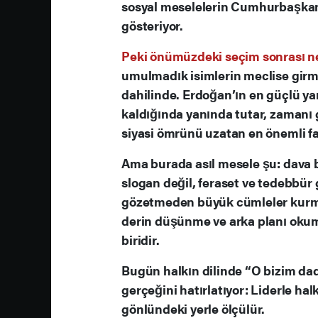
sosyal meselelerin Cumhurbaşkanı
gösteriyor.
Peki önümüzdeki seçim sonrası ne
umulmadık isimlerin meclise girm
dahilinde. Erdoğan’ın en güçlü y
kaldığında yanında tutar, zamanı ge
siyasi ömrünü uzatan en önemli fa
Ama burada asıl mesele şu: dava 
slogan değil, feraset ve tedebbür 
gözetmeden büyük cümleler kurmak
derin düşünme ve arka planı okum
biridir.
Bugün halkın dilinde “O bizim dad
gerçeğini hatırlatıyor: Liderle hal
gönlündeki yerle ölçülür.