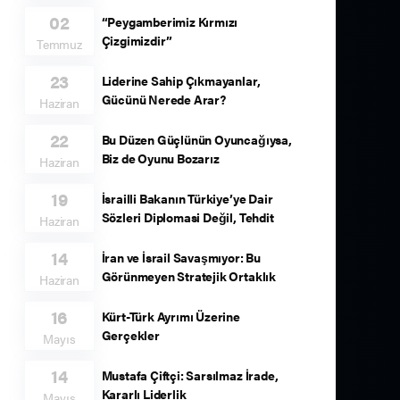
02
“Peygamberimiz Kırmızı
Çizgimizdir”
Temmuz
23
Liderine Sahip Çıkmayanlar,
Gücünü Nerede Arar?
Haziran
22
Bu Düzen Güçlünün Oyuncağıysa,
Biz de Oyunu Bozarız
Haziran
19
İsrailli Bakanın Türkiye’ye Dair
Sözleri Diplomasi Değil, Tehdit
Haziran
14
İran ve İsrail Savaşmıyor: Bu
Görünmeyen Stratejik Ortaklık
Haziran
16
Kürt-Türk Ayrımı Üzerine
Gerçekler
Mayıs
14
Mustafa Çiftçi: Sarsılmaz İrade,
Kararlı Liderlik
Mayıs