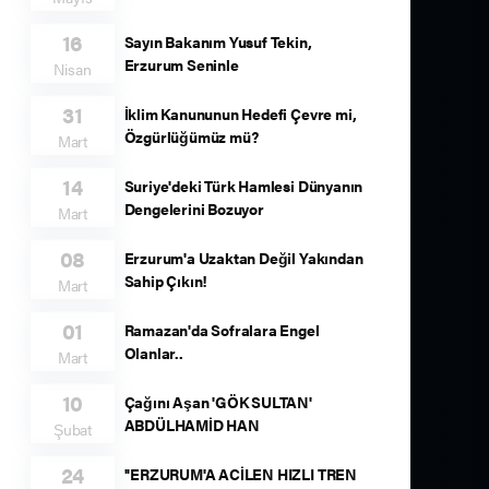
16
Sayın Bakanım Yusuf Tekin,
Erzurum Seninle
Nisan
31
İklim Kanununun Hedefi Çevre mi,
Özgürlüğümüz mü?
Mart
14
Suriye'deki Türk Hamlesi Dünyanın
Dengelerini Bozuyor
Mart
08
Erzurum'a Uzaktan Değil Yakından
Sahip Çıkın!
Mart
01
Ramazan'da Sofralara Engel
Olanlar..
Mart
10
Çağını Aşan 'GÖK SULTAN'
ABDÜLHAMİD HAN
Şubat
24
''ERZURUM'A ACİLEN HIZLI TREN