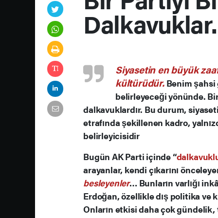
Dalkavuklar.
Siyasetin en büyük zaaf
kültürüdür.
Benim şahsi 
belirleyeceği yönünde. Bir 
dalkavuklardır. Bu durum, siyasetin
etrafında şekillenen kadro, yalnız
belirleyicisidir
Bugün AK Parti içinde “
dalkavukl
arayanlar, kendi çıkarını önceleye
besleyenler
… Bunların varlığı in
Erdoğan, özellikle dış politika ve
Onların etkisi daha çok gündelik, t