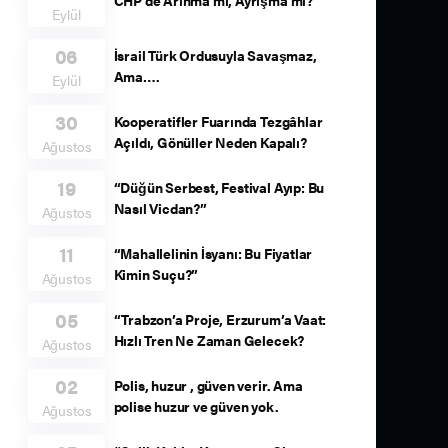
Eylül
06
İsrail Türk Ordusuyla Savaşmaz,
Ama….
Eylül
30
Kooperatifler Fuarında Tezgâhlar
Açıldı, Gönüller Neden Kapalı?
Ağustos
19
“Düğün Serbest, Festival Ayıp: Bu
Nasıl Vicdan?”
Ağustos
11
“Mahallelinin İsyanı: Bu Fiyatlar
Kimin Suçu?”
Ağustos
05
“Trabzon’a Proje, Erzurum’a Vaat:
Hızlı Tren Ne Zaman Gelecek?
Ağustos
02
Polis, huzur , güven verir. Ama
polise huzur ve güven yok.
Ağustos