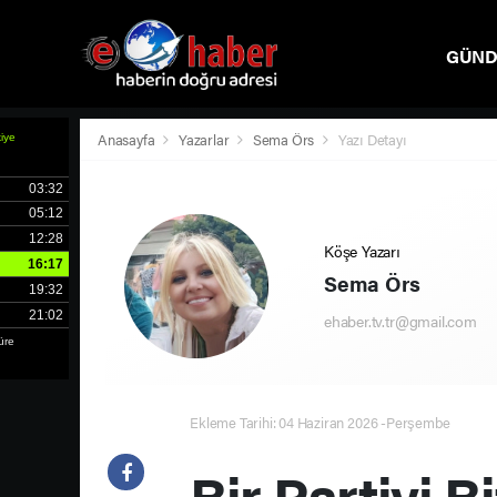
GÜN
SPOR
Anasayfa
Yazarlar
Sema Örs
Yazı Detayı
Köşe Yazarı
Sema Örs
ehaber.tv.tr@gmail.com
Ekleme Tarihi: 04 Haziran 2026 -Perşembe
Bir Partiyi B