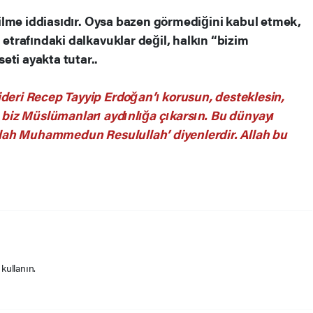
i bilme iddiasıdır. Oysa bazen görmediğini kabul etmek,
 etrafındaki dalkavuklar değil, halkın “bizim
eti ayakta tutar..
ri Recep Tayyip Erdoğan’ı korusun, desteklesin,
h biz Müslümanları aydınlığa çıkarsın. Bu dünyayı
lallah Muhammedun Resulullah’ diyenlerdir. Allah bu
 kullanın.