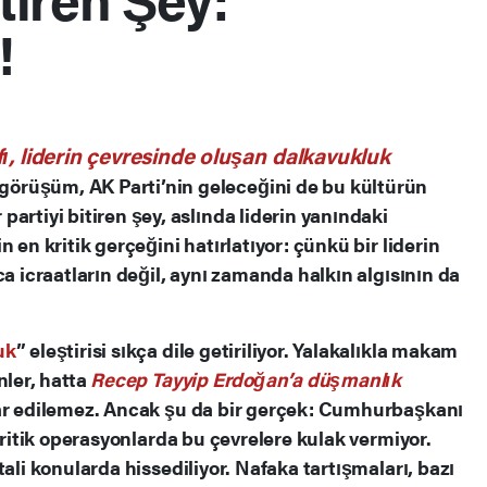
!
ı, liderin çevresinde oluşan dalkavukluk
görüşüm, AK Parti’nin geleceğini de bu kültürün
partiyi bitiren şey, aslında liderin yanındaki
 en kritik gerçeğini hatırlatıyor: çünkü bir liderin
ca icraatların değil, aynı zamanda halkın algısının da
uk
” eleştirisi sıkça dile getiriliyor. Yalakalıkla makam
nler, hatta
Recep Tayyip Erdoğan’a düşmanlık
kâr edilemez. Ancak şu da bir gerçek: Cumhurbaşkanı
 kritik operasyonlarda bu çevrelere kulak vermiyor.
ali konularda hissediliyor. Nafaka tartışmaları, bazı