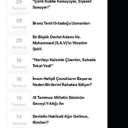
25
“Çelik Kubbe Konuşuyor, Siyaset
Susuyor!”
Temmuz
25
Bronz Tenli Ortadoğu Uzmanları
Temmuz
En Büyük Devlet Adamı Hz.
23
Muhammed (S.A.V)’in Yönetim
Temmuz
Şekli
18
“Haritayı Kalemle Çizenler, Sahada
Tokat Yedi”
Temmuz
16
İmam Hatipli Çocukların Başarısı
Neden Birilerini Rahatsız Ediyor?
Temmuz
15
15 Temmuz: Milletin Sözünün
Geceyi Yıktığı An
Temmuz
14
Devletin Hakikati Ağır Gelince,
Kimileri?
Temmuz