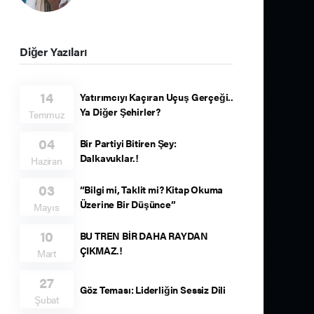
Diğer Yazıları
14
Yatırımcıyı Kaçıran Uçuş Gerçeği..
Ya Diğer Şehirler?
Temmuz
04
Bir Partiyi Bitiren Şey:
Dalkavuklar.!
Haziran
03
“Bilgi mi, Taklit mi? Kitap Okuma
Üzerine Bir Düşünce”
Mayıs
10
BU TREN BİR DAHA RAYDAN
ÇIKMAZ.!
Mart
27
Göz Teması: Liderliğin Sessiz Dili
Şubat