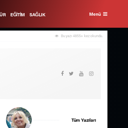
Menü
TÜR
EĞİTİM
SAĞLIK
Bu yazı 4855+ kez okundu.
Tüm Yazıları