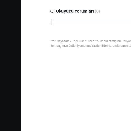
Okuyucu Yorumları
(0)
Yorum yazarak Topluluk Kuralları’nı kabul etmiş bulunuyor 
tek başınıza üstleniyorsunuz. Yazılan tüm yorumlardan sit