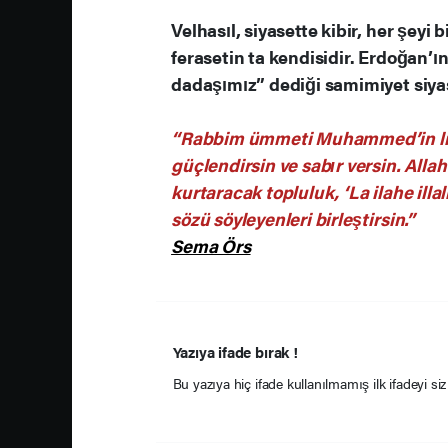
Velhasıl, siyasette kibir, her şey
ferasetin ta kendisidir. Erdoğan’ın
dadaşımız” dediği samimiyet siyas
“Rabbim ümmeti Muhammed’in lide
güçlendirsin ve sabır versin. Alla
kurtaracak topluluk, ‘La ilahe il
sözü söyleyenleri birleştirsin.”
Sema Örs
Yazıya ifade bırak !
Bu yazıya hiç ifade kullanılmamış ilk ifadeyi siz