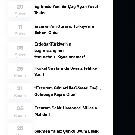
20
Eğitimde Yeni Bir Çağ Açan Yusuf
Tekin
Şubat
11
Erzurum’un Gururu, Türkiye’nin
Bakanı Oldu
Şubat
ErdoğanTürkiye’nin
08
bağımsızlığının
Şubat
teminatıdır..Kıyaslanamaz!
29
İlkokul Sıralarında Sessiz Tehlike
Var..!
Kasım
21
“Erzurum Günleri ile Gösteri Değil,
Geleceğe Köprü Olun”
Kasım
05
Erzurum Şehir Hastanesi Milletin
Malıdır !
Kasım
25
Sekmen Yalnız Çünkü Uyum Eksik