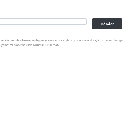
Gönder
ve ehaber.tv.tr sitesine yaptığınız yorumunuzla ilgili doğrudan veya dolaylı tüm sorumluluğu
e yönetimi hiçbir şekilde sorumlu tutulamaz.