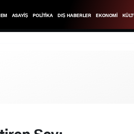
DEM
ASAYİŞ
POLİTİKA
DIŞ HABERLER
EKONOMİ
KÜL
itiren Şey: